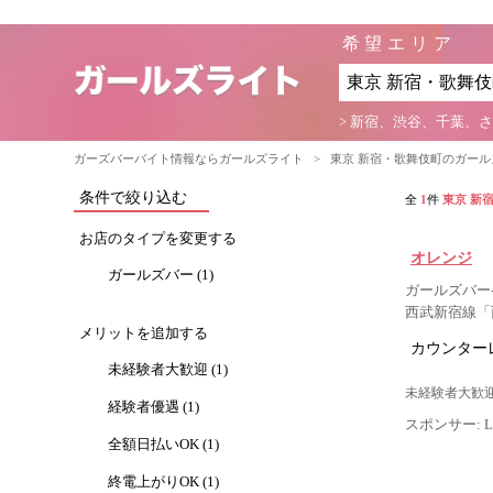
希望エリア
> 新宿、渋谷、千葉、
ガーズバーバイト情報ならガールズライト
>
東京 新宿・歌舞伎町のガー
条件で絞り込む
全
1
件
東京 新
お店のタイプを変更する
オレンジ
ガールズバー (1)
ガールズバー-
西武新宿線「
メリットを追加する
カウンター
未経験者大歓迎 (1)
未経験者大歓迎
経験者優遇 (1)
スポンサー: Lig
全額日払いOK (1)
終電上がりOK (1)