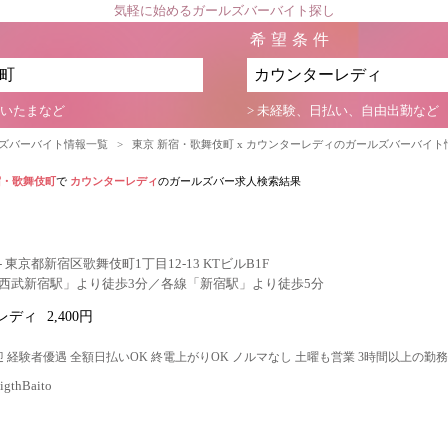
気軽に始めるガールズバーバイト探し
希望条件
さいたまなど
> 未経験、日払い、自由出勤など
ルズバーバイト情報一覧
>
東京 新宿・歌舞伎町 x カウンターレディのガールズバーバイト
宿・歌舞伎町
で
カウンターレディ
のガールズバー求人検索結果
 東京都新宿区歌舞伎町1丁目12-13 KTビルB1F
西武新宿駅」より徒歩3分／各線「新宿駅」より徒歩5分
レディ
2,400円
 経験者優遇 全額日払いOK 終電上がりOK ノルマなし 土曜も営業 3時間以上の勤務
thBaito