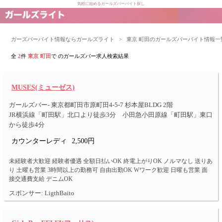
気軽に始めるガールズバーバイト探し
ガーズバーバイト情報ならガールズライト
>
東京 町田のガールズバーバイト情報一
全
2
件
東京 町田
で のガールズバー求人検索結果
MUSES(ミューゼス)
ガールズバー- 東京都町田市原町田4-5-7 杉本屋BLDG 2階
JR横浜線「町田駅」北口より徒歩3分 小田急小田原線「町田駅」東口
から徒歩4分
カウンターレディ
2,500円
未経験者大歓迎 経験者優遇 全額日払いOK 終電上がりOK ノルマなし 送りあ
り 土曜も営業 3時間以上の勤務可 自由出勤OK Wワーク歓迎 日曜も営業 面
接交通費支給 デニムOK
スポンサー: LigthBaito