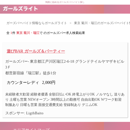
気軽に始めるガールズバーバイト探し
ガーズバーバイト情報ならガールズライト
>
東京 菊川・瑞江のガールズバーバイト
全
1
件
東京 菊川・瑞江
で のガールズバー求人検索結果
遊びBAR ガールズ＆パーティー
ガールズバー- 東京都江戸川区瑞江2-6-18 グランドテイルヤマザキビル
3Ｆ
都営新宿線『瑞江駅』徒歩1分
カウンターレディ
2,000円
未経験者大歓迎 経験者優遇 全額日払いOK 終電上がりOK ノルマなし 送りあ
り 土曜も営業 NEWオープン 3時間以上の勤務可 自由出勤OK Wワーク歓迎
制服あり 日曜も営業 面接交通費支給 登録制あり デニムOK
スポンサー: LigthBaito