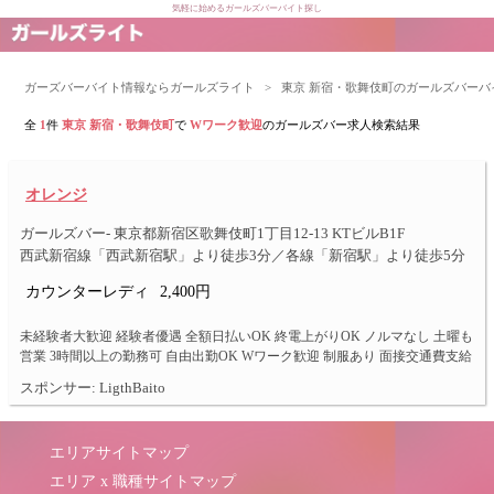
気軽に始めるガールズバーバイト探し
ガーズバーバイト情報ならガールズライト
>
東京 新宿・歌舞伎町のガールズバーバ
全
1
件
東京 新宿・歌舞伎町
で
Wワーク歓迎
のガールズバー求人検索結果
オレンジ
ガールズバー- 東京都新宿区歌舞伎町1丁目12-13 KTビルB1F
西武新宿線「西武新宿駅」より徒歩3分／各線「新宿駅」より徒歩5分
カウンターレディ
2,400円
未経験者大歓迎 経験者優遇 全額日払いOK 終電上がりOK ノルマなし 土曜も
営業 3時間以上の勤務可 自由出勤OK Wワーク歓迎 制服あり 面接交通費支給
スポンサー: LigthBaito
エリアサイトマップ
エリア x 職種サイトマップ