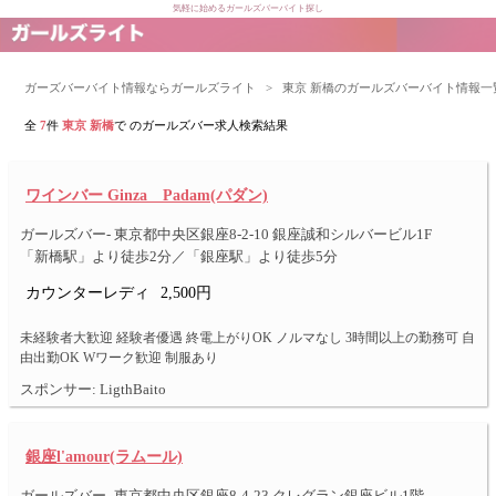
気軽に始めるガールズバーバイト探し
ガーズバーバイト情報ならガールズライト
>
東京 新橋のガールズバーバイト情報一
全
7
件
東京 新橋
で のガールズバー求人検索結果
ワインバー Ginza Padam(パダン)
ガールズバー- 東京都中央区銀座8-2-10 銀座誠和シルバービル1F
「新橋駅」より徒歩2分／「銀座駅」より徒歩5分
カウンターレディ
2,500円
未経験者大歓迎 経験者優遇 終電上がりOK ノルマなし 3時間以上の勤務可 自
由出勤OK Wワーク歓迎 制服あり
スポンサー: LigthBaito
銀座l'amour(ラムール)