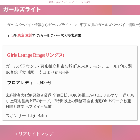
気軽に始めるガールズバーバイト探し
ガーズバーバイト情報ならガールズライト
>
東京 立川のガールズバーバイト情報一
全
1
件
東京 立川
で のガールズバー求人検索結果
Girls Lounge Rings(リングス)
ガールズラウンジ- 東京都立川市柴崎町3-5-10 アモンデュールビル3階
JR各線「立川駅」南口より徒歩4分
フロアレディ
2,500円
未経験者大歓迎 経験者優遇 全額日払いOK 終電上がりOK ノルマなし 送りあ
り 土曜も営業 NEWオープン 3時間以上の勤務可 自由出勤OK Wワーク歓迎
日曜も営業 ヘアメイク完備
スポンサー: LigthBaito
エリアサイトマップ