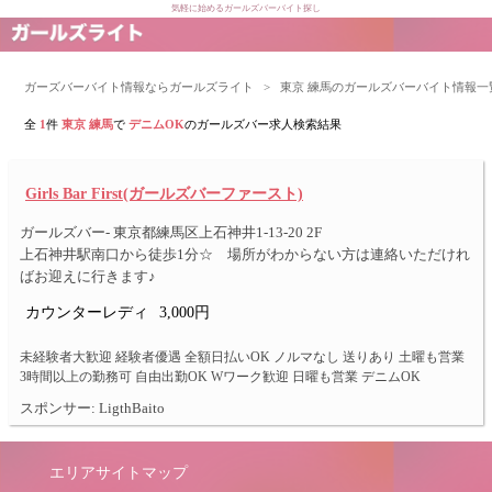
気軽に始めるガールズバーバイト探し
ガーズバーバイト情報ならガールズライト
>
東京 練馬のガールズバーバイト情報一
全
1
件
東京 練馬
で
デニムOK
のガールズバー求人検索結果
Girls Bar First(ガールズバーファースト)
ガールズバー- 東京都練馬区上石神井1-13-20 2F
上石神井駅南口から徒歩1分☆ 場所がわからない方は連絡いただけれ
ばお迎えに行きます♪
カウンターレディ
3,000円
未経験者大歓迎 経験者優遇 全額日払いOK ノルマなし 送りあり 土曜も営業
3時間以上の勤務可 自由出勤OK Wワーク歓迎 日曜も営業 デニムOK
スポンサー: LigthBaito
エリアサイトマップ