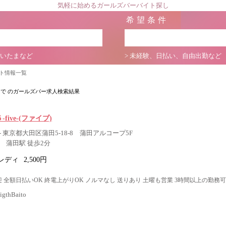
気軽に始めるガールズバーバイト探し
希望条件
さいたまなど
> 未経験、日払い、自由出勤など
イト情報一覧
田
で のガールズバー求人検索結果
５-five-(ファイブ)
 東京都大田区蒲田5-18-8 蒲田アルコープ5F
 蒲田駅 徒歩2分
レディ
2,500円
 全額日払いOK 終電上がりOK ノルマなし 送りあり 土曜も営業 3時間以上の勤務可
thBaito