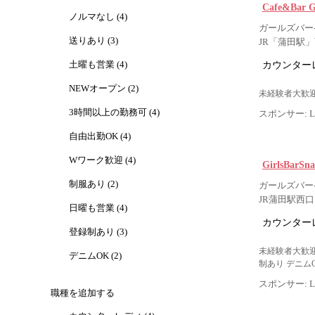
Cafe&Bar
ノルマなし (4)
ガールズバー-
送りあり (3)
JR「蒲田駅
カウンター
土曜も営業 (4)
NEWオープン (2)
未経験者大歓迎
3時間以上の勤務可 (4)
スポンサー: Lig
自由出勤OK (4)
Wワーク歓迎 (4)
GirlsBarS
制服あり (2)
ガールズバー-
JR蒲田駅西
日曜も営業 (4)
カウンター
登録制あり (3)
未経験者大歓迎
デニムOK (2)
制あり デニム
スポンサー: Lig
職種を追加する