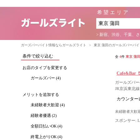
希望エリア
> 新宿、渋谷、千葉、
ガーズバーバイト情報ならガールズライト
>
東京 蒲田のガールズバーバ
条件で絞り込む
全
4
件
東京 蒲
お店のタイプを変更する
Cafe&Bar 
ガールズバー (4)
ガールズバー-
JR京浜東北線
メリットを追加する
カウンター
未経験者大歓迎 (4)
未経験者大歓迎
経験者優遇 (2)
スポンサー: Lig
全額日払いOK (4)
終電上がりOK (4)