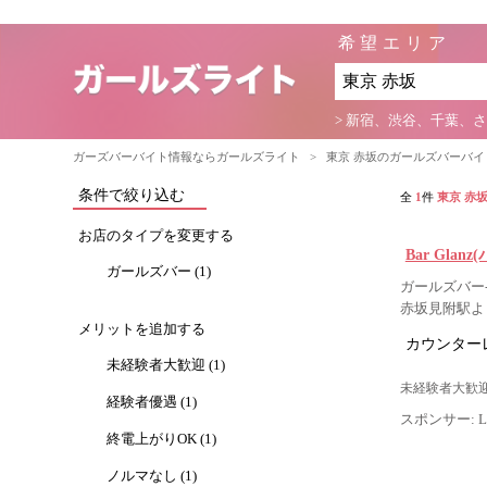
希望エリア
> 新宿、渋谷、千葉、
ガーズバーバイト情報ならガールズライト
>
東京 赤坂のガールズバーバ
条件で絞り込む
全
1
件
東京 赤
お店のタイプを変更する
Bar Glan
ガールズバー (1)
ガールズバー-
赤坂見附駅よ
メリットを追加する
カウンター
未経験者大歓迎 (1)
未経験者大歓迎
経験者優遇 (1)
スポンサー: Lig
終電上がりOK (1)
ノルマなし (1)