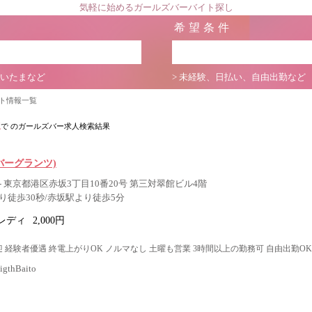
気軽に始めるガールズバーバイト探し
希望条件
さいたまなど
> 未経験、日払い、自由出勤など
イト情報一覧
坂
で のガールズバー求人検索結果
z(バーグランツ)
 東京都港区赤坂3丁目10番20号 第三対翠館ビル4階
り徒歩30秒/赤坂駅より徒歩5分
レディ
2,000円
 経験者優遇 終電上がりOK ノルマなし 土曜も営業 3時間以上の勤務可 自由出勤OK
thBaito