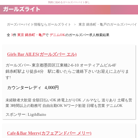
気軽に始めるガールズバーバイト探し
ガーズバーバイト情報ならガールズライト
>
東京 錦糸町・亀戸のガールズバーバイ
全
3
件
東京 錦糸町・亀戸
で
デニムOK
のガールズバー求人検索結果
Girls Bar AILES(ガールズバー エル)
ガールズバー- 東京都墨田区江東橋2-6-10 オーティアムビル4F
錦糸町駅より徒歩4分 駅に着いたらご連絡下さい!お迎えに上がりま
す!
カウンターレディ
4,000円
未経験者大歓迎 全額日払いOK 終電上がりOK ノルマなし 送りあり 土曜も営
業 3時間以上の勤務可 自由出勤OK Wワーク歓迎 日曜も営業 デニムOK
スポンサー: LigthBaito
Cafe＆Bar Merry(カフェアンドバー メリー)