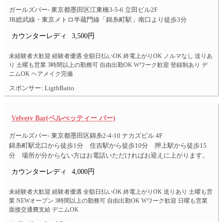
ガールズバー- 東京都墨田区江東橋3-5-6 立田ビル2F
JR総武線・東京メトロ半蔵門線「錦糸町駅」南口より徒歩3分
カウンターレディ
3,500円
未経験者大歓迎 経験者優遇 全額日払いOK 終電上がりOK ノルマなし 送りあ
り 土曜も営業 3時間以上の勤務可 自由出勤OK Wワーク歓迎 登録制あり デ
ニムOK ヘアメイク完備
スポンサー: LigthBaito
Velvety Bar(ベルべッティー バー)
ガールズバー- 東京都墨田区錦糸2-4-10 ナカズビル 4F
錦糸町駅北口から徒歩1分 住吉駅から徒歩10分 押上駅から徒歩15
分 場所が分からない方はお電話いただければお迎えに上がります。
カウンターレディ
4,000円
未経験者大歓迎 経験者優遇 全額日払いOK 終電上がりOK 送りあり 土曜も営
業 NEWオープン 3時間以上の勤務可 自由出勤OK Wワーク歓迎 日曜も営業
面接交通費支給 デニムOK