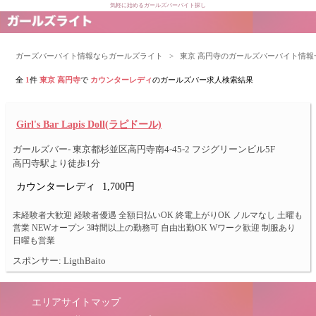
気軽に始めるガールズバーバイト探し
ガーズバーバイト情報ならガールズライト
>
東京 高円寺のガールズバーバイト情報
全
1
件
東京 高円寺
で
カウンターレディ
のガールズバー求人検索結果
Girl's Bar Lapis Doll(ラピドール)
ガールズバー- 東京都杉並区高円寺南4-45-2 フジグリーンビル5F
高円寺駅より徒歩1分
カウンターレディ
1,700円
未経験者大歓迎 経験者優遇 全額日払いOK 終電上がりOK ノルマなし 土曜も
営業 NEWオープン 3時間以上の勤務可 自由出勤OK Wワーク歓迎 制服あり
日曜も営業
スポンサー: LigthBaito
エリアサイトマップ