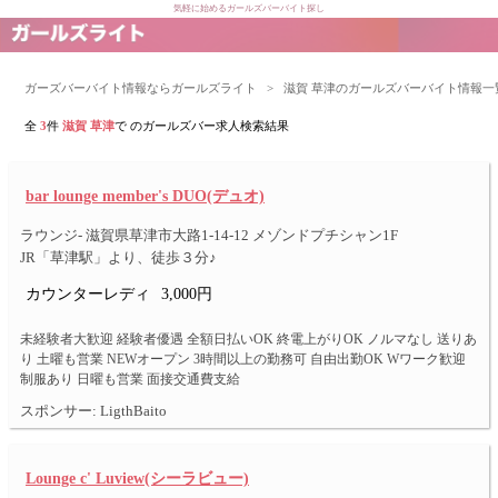
気軽に始めるガールズバーバイト探し
ガーズバーバイト情報ならガールズライト
>
滋賀 草津のガールズバーバイト情報一
全
3
件
滋賀 草津
で のガールズバー求人検索結果
bar lounge member's DUO(デュオ)
ラウンジ- 滋賀県草津市大路1-14-12 メゾンドプチシャン1F
JR「草津駅」より、徒歩３分♪
カウンターレディ
3,000円
未経験者大歓迎 経験者優遇 全額日払いOK 終電上がりOK ノルマなし 送りあ
り 土曜も営業 NEWオープン 3時間以上の勤務可 自由出勤OK Wワーク歓迎
制服あり 日曜も営業 面接交通費支給
スポンサー: LigthBaito
Lounge c' Luview(シーラビュー)