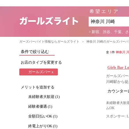
希望エリア
> 新宿、渋谷、千葉、
ガーズバーバイト情報ならガールズライト
>
神奈川 川崎のガールズバー
条件で絞り込む
全
1
件
神奈川 
お店のタイプを変更する
Girls Bar 
ガールズバー x
ガールズバー-
川崎駅から徒
メリットを追加する
カウンター
未経験者大歓迎 (1)
未経験者大歓迎
経験者優遇 (1)
ムOK
全額日払いOK (1)
スポンサー: Lig
終電上がりOK (1)