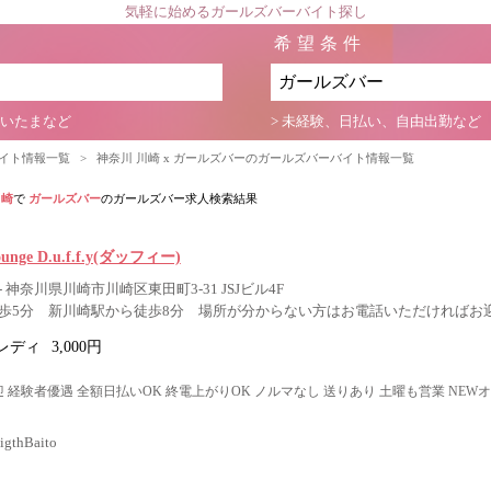
気軽に始めるガールズバーバイト探し
希望条件
さいたまなど
> 未経験、日払い、自由出勤など
バイト情報一覧
>
神奈川 川崎 x ガールズバーのガールズバーバイト情報一覧
川崎
で
ガールズバー
のガールズバー求人検索結果
Lounge D.u.f.f.y(ダッフィー)
 神奈川県川崎市川崎区東田町3-31 JSJビル4F
歩5分 新川崎駅から徒歩8分 場所が分からない方はお電話いただければお
レディ
3,000円
 経験者優遇 全額日払いOK 終電上がりOK ノルマなし 送りあり 土曜も営業 NEW
thBaito