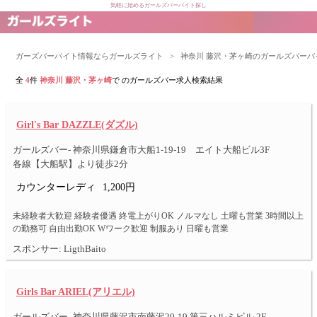
気軽に始めるガールズバーバイト探し
ガーズバーバイト情報ならガールズライト
>
神奈川 藤沢・茅ヶ崎のガールズバーバ
全
4
件
神奈川 藤沢・茅ヶ崎
で のガールズバー求人検索結果
Girl's Bar DAZZLE(ダズル)
ガールズバー- 神奈川県鎌倉市大船1-19-19 エイト大船ビル3F
各線【大船駅】より徒歩2分
カウンターレディ
1,200円
未経験者大歓迎 経験者優遇 終電上がりOK ノルマなし 土曜も営業 3時間以上
の勤務可 自由出勤OK Wワーク歓迎 制服あり 日曜も営業
スポンサー: LigthBaito
Girls Bar ARIEL(アリエル)