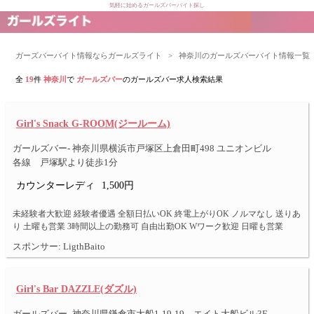
気軽に始めるガールズバーバイト探し
ガーズバーバイト情報ならガールズライト
>
神奈川のガールズバーバイト情報一覧
全
19
件
神奈川
で
ガールズバー
のガールズバー求人検索結果
Girl's Snack G-ROOM(ジールーム)
ガールズバー- 神奈川県横浜市戸塚区上倉田町498 ユニオンビル
各線 戸塚駅より徒歩1分
カウンターレディ
1,500円
未経験者大歓迎 経験者優遇 全額日払いOK 終電上がりOK ノルマなし 送りあ
り 土曜も営業 3時間以上の勤務可 自由出勤OK Wワーク歓迎 日曜も営業
スポンサー: LigthBaito
Girl's Bar DAZZLE(ダズル)