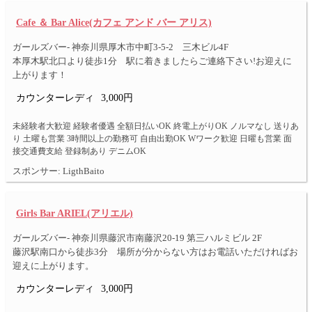
Cafe ＆ Bar Alice(カフェ アンド バー アリス)
ガールズバー- 神奈川県厚木市中町3-5-2 三木ビル4F
本厚木駅北口より徒歩1分 駅に着きましたらご連絡下さい!お迎えに
上がります！
カウンターレディ
3,000円
未経験者大歓迎 経験者優遇 全額日払いOK 終電上がりOK ノルマなし 送りあ
り 土曜も営業 3時間以上の勤務可 自由出勤OK Wワーク歓迎 日曜も営業 面
接交通費支給 登録制あり デニムOK
スポンサー: LigthBaito
Girls Bar ARIEL(アリエル)
ガールズバー- 神奈川県藤沢市南藤沢20-19 第三ハルミビル 2F
藤沢駅南口から徒歩3分 場所が分からない方はお電話いただければお
迎えに上がります。
カウンターレディ
3,000円