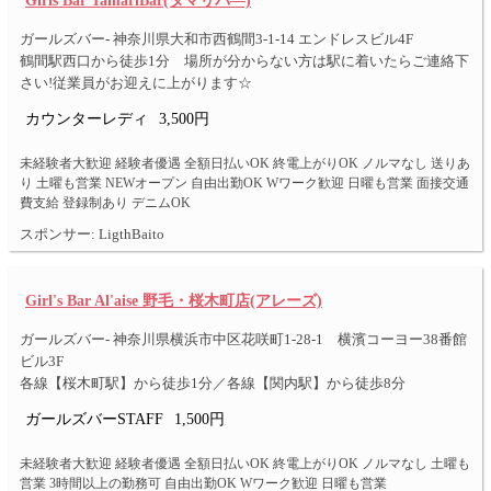
Girls Bar TamariBar(タマリバ―)
ガールズバー- 神奈川県大和市西鶴間3-1-14 エンドレスビル4F
鶴間駅西口から徒歩1分 場所が分からない方は駅に着いたらご連絡下
さい!従業員がお迎えに上がります☆
カウンターレディ
3,500円
未経験者大歓迎 経験者優遇 全額日払いOK 終電上がりOK ノルマなし 送りあ
り 土曜も営業 NEWオープン 自由出勤OK Wワーク歓迎 日曜も営業 面接交通
費支給 登録制あり デニムOK
スポンサー: LigthBaito
Girl's Bar Al'aise 野毛・桜木町店(アレーズ)
ガールズバー- 神奈川県横浜市中区花咲町1-28-1 横濱コーヨー38番館
ビル3F
各線【桜木町駅】から徒歩1分／各線【関内駅】から徒歩8分
ガールズバーSTAFF
1,500円
未経験者大歓迎 経験者優遇 全額日払いOK 終電上がりOK ノルマなし 土曜も
営業 3時間以上の勤務可 自由出勤OK Wワーク歓迎 日曜も営業