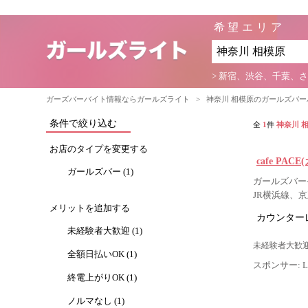
希望エリア
> 新宿、渋谷、千葉、
ガーズバーバイト情報ならガールズライト
>
神奈川 相模原のガールズバ
条件で絞り込む
全
1
件
神奈川 
お店のタイプを変更する
cafe PA
ガールズバー (1)
ガールズバー-
JR横浜線、
メリットを追加する
カウンター
未経験者大歓迎 (1)
未経験者大歓迎
全額日払いOK (1)
スポンサー: Lig
終電上がりOK (1)
ノルマなし (1)