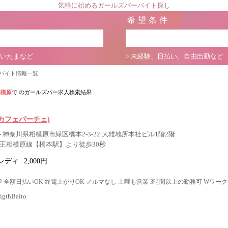
気軽に始めるガールズバーバイト探し
希望条件
さいたまなど
> 未経験、日払い、自由出勤など
ーバイト情報一覧
相模原
で のガールズバー求人検索結果
CE(カフェパーチェ)
 神奈川県相模原市緑区橋本2-3-22 大雄地所本社ビル1階2階
京王相模原線【橋本駅】より徒歩30秒
レディ
2,000円
 全額日払いOK 終電上がりOK ノルマなし 土曜も営業 3時間以上の勤務可 Wワー
thBaito