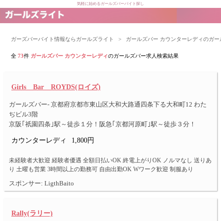
気軽に始めるガールズバーバイト探し
ガーズバーバイト情報ならガールズライト
>
ガールズバー カウンターレディのガ
全
73
件
ガールズバー カウンターレディ
のガールズバー求人検索結果
Girls Bar ROYDS(ロイズ)
ガールズバー- 京都府京都市東山区大和大路通四条下る大和町12 わた
ぢビル3階
京阪｢祇園四条｣駅～徒歩１分！阪急｢京都河原町｣駅～徒歩３分！
カウンターレディ
1,800円
未経験者大歓迎 経験者優遇 全額日払いOK 終電上がりOK ノルマなし 送りあ
り 土曜も営業 3時間以上の勤務可 自由出勤OK Wワーク歓迎 制服あり
スポンサー: LigthBaito
Rally(ラリー)