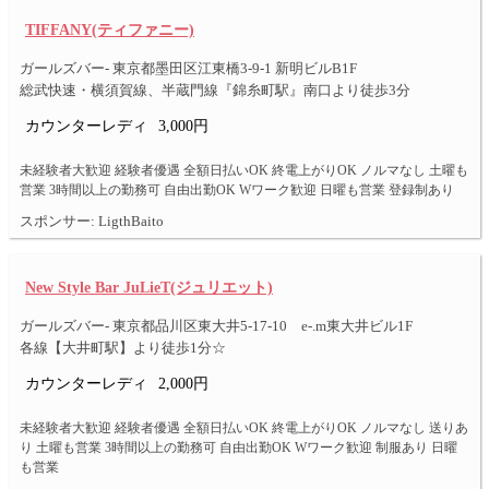
TIFFANY(ティファニー)
ガールズバー- 東京都墨田区江東橋3-9-1 新明ビルB1F
総武快速・横須賀線、半蔵門線『錦糸町駅』南口より徒歩3分
カウンターレディ
3,000円
未経験者大歓迎 経験者優遇 全額日払いOK 終電上がりOK ノルマなし 土曜も
営業 3時間以上の勤務可 自由出勤OK Wワーク歓迎 日曜も営業 登録制あり
スポンサー: LigthBaito
New Style Bar JuLieT(ジュリエット)
ガールズバー- 東京都品川区東大井5-17-10 e-.m東大井ビル1F
各線【大井町駅】より徒歩1分☆
カウンターレディ
2,000円
未経験者大歓迎 経験者優遇 全額日払いOK 終電上がりOK ノルマなし 送りあ
り 土曜も営業 3時間以上の勤務可 自由出勤OK Wワーク歓迎 制服あり 日曜
も営業