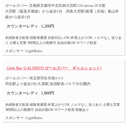
ガールズバー- 京都府京都市中京区錦大宮町116 mivna 3F B室
大宮駅（阪急京都線）から徒歩1分 四条大宮駅(嵐電（京福）嵐山本
線)から徒歩1分
カウンターレディ
1,200円
未経験者大歓迎 経験者優遇 全額日払いOK 終電上がりOK ノルマなし 送りあ
り 土曜も営業 3時間以上の勤務可 自由出勤OK Wワーク歓迎
スポンサー: LigthBaito
Girls Bar GALSHOT(ガールズバー ギャルショット)
ガールズバー- 埼玉県羽生市南3-1-5
羽生駅より徒歩2分/久喜駅,加須駅各バスで30分圏内
カウンターレディ
1,800円
未経験者大歓迎 経験者優遇 終電上がりOK ノルマなし 送りあり 土曜も営業
3時間以上の勤務可 自由出勤OK Wワーク歓迎 制服あり
スポンサー: LigthBaito