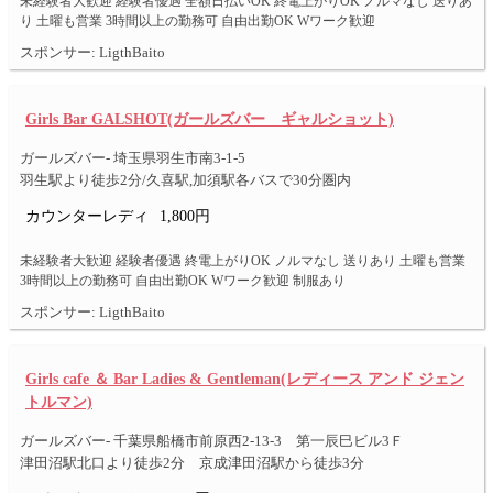
未経験者大歓迎 経験者優遇 全額日払いOK 終電上がりOK ノルマなし 送りあ
り 土曜も営業 3時間以上の勤務可 自由出勤OK Wワーク歓迎
スポンサー: LigthBaito
Girls Bar GALSHOT(ガールズバー ギャルショット)
ガールズバー- 埼玉県羽生市南3-1-5
羽生駅より徒歩2分/久喜駅,加須駅各バスで30分圏内
カウンターレディ
1,800円
未経験者大歓迎 経験者優遇 終電上がりOK ノルマなし 送りあり 土曜も営業
3時間以上の勤務可 自由出勤OK Wワーク歓迎 制服あり
スポンサー: LigthBaito
Girls cafe ＆ Bar Ladies & Gentleman(レディース アンド ジェン
トルマン)
ガールズバー- 千葉県船橋市前原西2-13-3 第一辰巳ビル3Ｆ
津田沼駅北口より徒歩2分 京成津田沼駅から徒歩3分