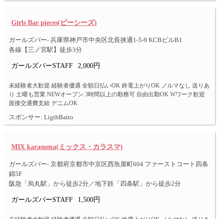
Girls Bar pieces(ピーシーズ)
ガールズバー- 兵庫県神戸市中央区北長挟通1-5-9 KCBビルB1
各線【三ノ宮駅】徒歩3分
ガールズバーSTAFF
2,000円
未経験者大歓迎 経験者優遇 全額日払いOK 終電上がりOK ノルマなし 送りあ
り 土曜も営業 NEWオープン 3時間以上の勤務可 自由出勤OK Wワーク歓迎
面接交通費支給 デニムOK
スポンサー: LigthBaito
MIX karasuma(ミックス・カラスマ)
ガールズバー- 京都府京都市中京区西魚屋町604 ファーストコート四条
錦5F
阪急「烏丸駅」から徒歩2分／地下鉄「四条駅」から徒歩2分
ガールズバーSTAFF
1,500円