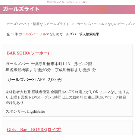
気軽に始めるガールズバーバイト探し
ガーズバーバイト情報ならガールズライト
>
ガールズバー ノルマなしのガールズバ
全
99
件
ガールズバー ノルマなし
のガールズバー求人検索結果
BAR SOHO(ソーホー)
ガールズバー- 千葉県船橋市本町1-13-1 孫ビル2階
JR各線船橋駅より徒歩3分・京成船橋駅より徒歩1分
ガールズバーSTAFF
2,000円
未経験者大歓迎 経験者優遇 全額日払いOK 終電上がりOK ノルマなし 送りあ
り 土曜も営業 NEWオープン 3時間以上の勤務可 自由出勤OK Wワーク歓迎
登録制あり
スポンサー: LigthBaito
Girls Bar ROYDS(ロイズ)