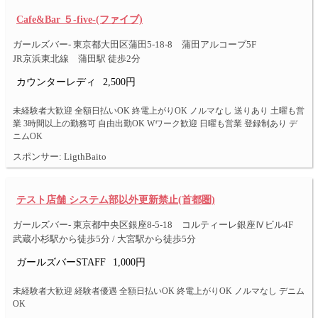
Cafe&Bar ５-five-(ファイブ)
ガールズバー- 東京都大田区蒲田5-18-8 蒲田アルコープ5F
JR京浜東北線 蒲田駅 徒歩2分
カウンターレディ
2,500円
未経験者大歓迎 全額日払いOK 終電上がりOK ノルマなし 送りあり 土曜も営
業 3時間以上の勤務可 自由出勤OK Wワーク歓迎 日曜も営業 登録制あり デ
ニムOK
スポンサー: LigthBaito
テスト店舗 システム部以外更新禁止(首都圏)
ガールズバー- 東京都中央区銀座8-5-18 コルティーレ銀座Ⅳビル4F
武蔵小杉駅から徒歩5分 / 大宮駅から徒歩5分
ガールズバーSTAFF
1,000円
未経験者大歓迎 経験者優遇 全額日払いOK 終電上がりOK ノルマなし デニム
OK