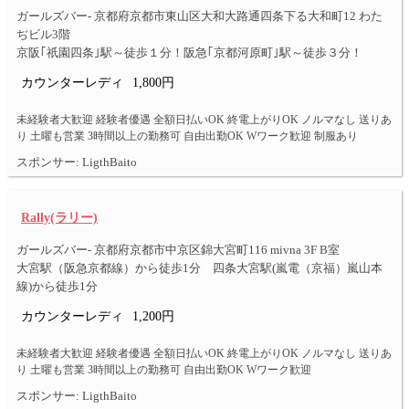
ガールズバー- 京都府京都市東山区大和大路通四条下る大和町12 わた
ぢビル3階
京阪｢祇園四条｣駅～徒歩１分！阪急｢京都河原町｣駅～徒歩３分！
カウンターレディ
1,800円
未経験者大歓迎 経験者優遇 全額日払いOK 終電上がりOK ノルマなし 送りあ
り 土曜も営業 3時間以上の勤務可 自由出勤OK Wワーク歓迎 制服あり
スポンサー: LigthBaito
Rally(ラリー)
ガールズバー- 京都府京都市中京区錦大宮町116 mivna 3F B室
大宮駅（阪急京都線）から徒歩1分 四条大宮駅(嵐電（京福）嵐山本
線)から徒歩1分
カウンターレディ
1,200円
未経験者大歓迎 経験者優遇 全額日払いOK 終電上がりOK ノルマなし 送りあ
り 土曜も営業 3時間以上の勤務可 自由出勤OK Wワーク歓迎
スポンサー: LigthBaito