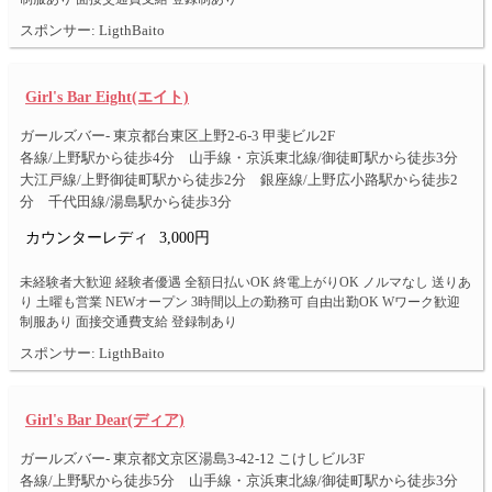
スポンサー: LigthBaito
Girl's Bar Eight(エイト)
ガールズバー- 東京都台東区上野2-6-3 甲斐ビル2F
各線/上野駅から徒歩4分 山手線・京浜東北線/御徒町駅から徒歩3分
大江戸線/上野御徒町駅から徒歩2分 銀座線/上野広小路駅から徒歩2
分 千代田線/湯島駅から徒歩3分
カウンターレディ
3,000円
未経験者大歓迎 経験者優遇 全額日払いOK 終電上がりOK ノルマなし 送りあ
り 土曜も営業 NEWオープン 3時間以上の勤務可 自由出勤OK Wワーク歓迎
制服あり 面接交通費支給 登録制あり
スポンサー: LigthBaito
Girl's Bar Dear(ディア)
ガールズバー- 東京都文京区湯島3-42-12 こけしビル3F
各線/上野駅から徒歩5分 山手線・京浜東北線/御徒町駅から徒歩3分