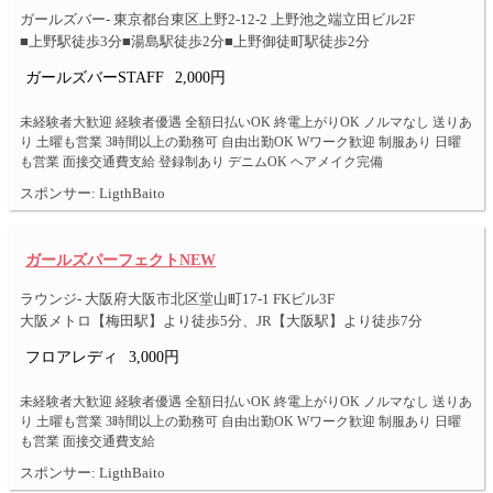
ガールズバー- 東京都台東区上野2-12-2 上野池之端立田ビル2F
■上野駅徒歩3分■湯島駅徒歩2分■上野御徒町駅徒歩2分
ガールズバーSTAFF
2,000円
未経験者大歓迎 経験者優遇 全額日払いOK 終電上がりOK ノルマなし 送りあ
り 土曜も営業 3時間以上の勤務可 自由出勤OK Wワーク歓迎 制服あり 日曜
も営業 面接交通費支給 登録制あり デニムOK ヘアメイク完備
スポンサー: LigthBaito
ガールズパーフェクトNEW
ラウンジ- 大阪府大阪市北区堂山町17-1 FKビル3F
大阪メトロ【梅田駅】より徒歩5分、JR【大阪駅】より徒歩7分
フロアレディ
3,000円
未経験者大歓迎 経験者優遇 全額日払いOK 終電上がりOK ノルマなし 送りあ
り 土曜も営業 3時間以上の勤務可 自由出勤OK Wワーク歓迎 制服あり 日曜
も営業 面接交通費支給
スポンサー: LigthBaito