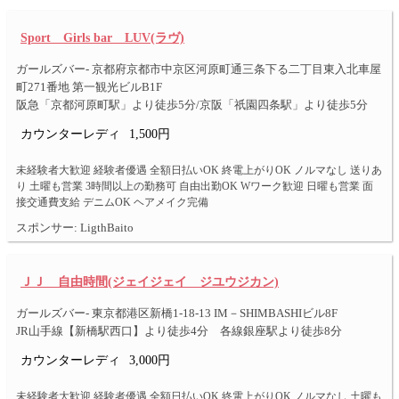
Sport Girls bar LUV(ラヴ)
ガールズバー- 京都府京都市中京区河原町通三条下る二丁目東入北車屋
町271番地 第一観光ビルB1F
阪急「京都河原町駅」より徒歩5分/京阪「祇園四条駅」より徒歩5分
カウンターレディ
1,500円
未経験者大歓迎 経験者優遇 全額日払いOK 終電上がりOK ノルマなし 送りあ
り 土曜も営業 3時間以上の勤務可 自由出勤OK Wワーク歓迎 日曜も営業 面
接交通費支給 デニムOK ヘアメイク完備
スポンサー: LigthBaito
ＪＪ 自由時間(ジェイジェイ ジユウジカン)
ガールズバー- 東京都港区新橋1-18-13 IM－SHIMBASHIビル8F
JR山手線【新橋駅西口】より徒歩4分 各線銀座駅より徒歩8分
カウンターレディ
3,000円
未経験者大歓迎 経験者優遇 全額日払いOK 終電上がりOK ノルマなし 土曜も