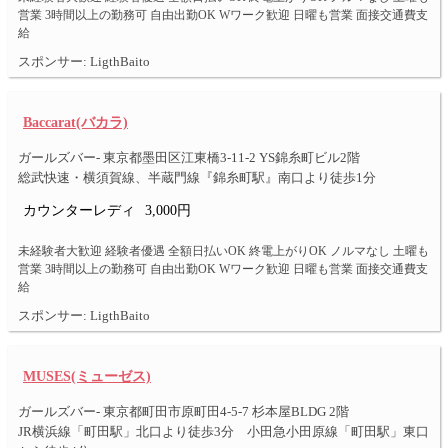
営業 3時間以上の勤務可 自由出勤OK Wワーク歓迎 日曜も営業 面接交通費支
給
スポンサー: LigthBaito
Baccarat(バカラ)
ガールズバー- 東京都墨田区江東橋3-11-2 YS錦糸町ビル2階
総武快速・横須賀線、半蔵門線『錦糸町駅』南口より徒歩1分
カウンターレディ
3,000円
未経験者大歓迎 経験者優遇 全額日払いOK 終電上がりOK ノルマなし 土曜も
営業 3時間以上の勤務可 自由出勤OK Wワーク歓迎 日曜も営業 面接交通費支
給
スポンサー: LigthBaito
MUSES(ミューゼス)
ガールズバー- 東京都町田市原町田4-5-7 杉本屋BLDG 2階
JR横浜線「町田駅」北口より徒歩3分 小田急小田原線「町田駅」東口