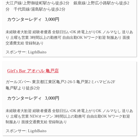
大江戸線/上野御徒町駅から徒歩2分 銀座線/上野広小路駅から徒歩2
分 千代田線/湯島駅から徒歩2分
カウンターレディ
3,000円
未経験者大歓迎 経験者優遇 全額日払いOK 終電上がりOK ノルマなし 送りあ
り 土曜も営業 3時間以上の勤務可 自由出勤OK Wワーク歓迎 制服あり 面接
交通費支給 登録制あり
スポンサー: LigthBaito
Girl's Bar アオハル 亀戸店
ガールズバー- 東京都江東区亀戸2-26-5 亀戸第2ミハマビル2F
亀戸駅より徒歩2分
カウンターレディ
3,000円
未経験者大歓迎 経験者優遇 全額日払いOK 終電上がりOK ノルマなし 送りあ
り 土曜も営業 NEWオープン 3時間以上の勤務可 自由出勤OK Wワーク歓迎
制服あり 面接交通費支給 登録制あり
スポンサー: LigthBaito