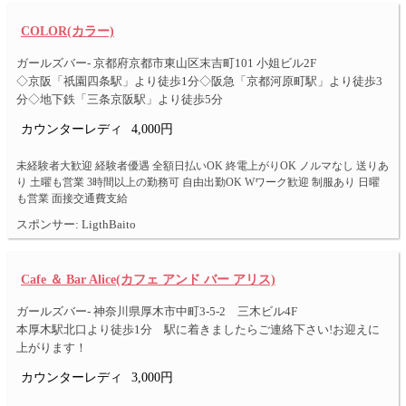
COLOR(カラー)
ガールズバー- 京都府京都市東山区末吉町101 小姐ビル2F
◇京阪「祇園四条駅」より徒歩1分◇阪急「京都河原町駅」より徒歩3
分◇地下鉄「三条京阪駅」より徒歩5分
カウンターレディ
4,000円
未経験者大歓迎 経験者優遇 全額日払いOK 終電上がりOK ノルマなし 送りあ
り 土曜も営業 3時間以上の勤務可 自由出勤OK Wワーク歓迎 制服あり 日曜
も営業 面接交通費支給
スポンサー: LigthBaito
Cafe ＆ Bar Alice(カフェ アンド バー アリス)
ガールズバー- 神奈川県厚木市中町3-5-2 三木ビル4F
本厚木駅北口より徒歩1分 駅に着きましたらご連絡下さい!お迎えに
上がります！
カウンターレディ
3,000円