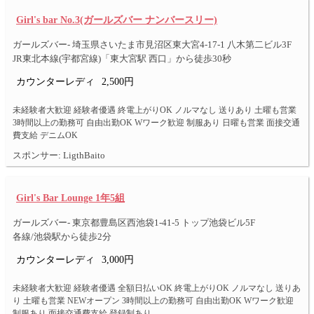
Girl's bar No.3(ガールズバー ナンバースリー)
ガールズバー- 埼玉県さいたま市見沼区東大宮4-17-1 八木第二ビル3F
JR東北本線(宇都宮線)「東大宮駅 西口」から徒歩30秒
カウンターレディ
2,500円
未経験者大歓迎 経験者優遇 終電上がりOK ノルマなし 送りあり 土曜も営業
3時間以上の勤務可 自由出勤OK Wワーク歓迎 制服あり 日曜も営業 面接交通
費支給 デニムOK
スポンサー: LigthBaito
Girl's Bar Lounge 1年5組
ガールズバー- 東京都豊島区西池袋1-41-5 トップ池袋ビル5F
各線/池袋駅から徒歩2分
カウンターレディ
3,000円
未経験者大歓迎 経験者優遇 全額日払いOK 終電上がりOK ノルマなし 送りあ
り 土曜も営業 NEWオープン 3時間以上の勤務可 自由出勤OK Wワーク歓迎
制服あり 面接交通費支給 登録制あり