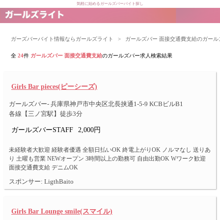
気軽に始めるガールズバーバイト探し
ガーズバーバイト情報ならガールズライト
>
ガールズバー 面接交通費支給のガー
全
24
件
ガールズバー 面接交通費支給
のガールズバー求人検索結果
Girls Bar pieces(ピーシーズ)
ガールズバー- 兵庫県神戸市中央区北長挟通1-5-9 KCBビルB1
各線【三ノ宮駅】徒歩3分
ガールズバーSTAFF
2,000円
未経験者大歓迎 経験者優遇 全額日払いOK 終電上がりOK ノルマなし 送りあ
り 土曜も営業 NEWオープン 3時間以上の勤務可 自由出勤OK Wワーク歓迎
面接交通費支給 デニムOK
スポンサー: LigthBaito
Girls Bar Lounge smile(スマイル)