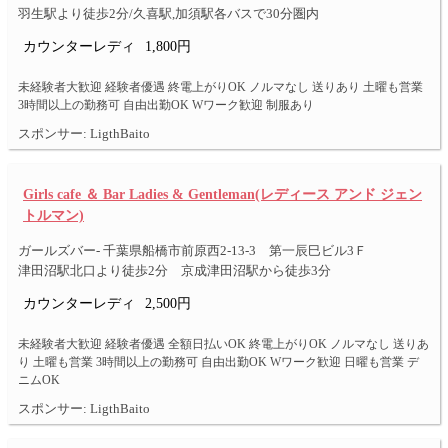
羽生駅より徒歩2分/久喜駅,加須駅各バスで30分圏内
カウンターレディ
1,800円
未経験者大歓迎 経験者優遇 終電上がりOK ノルマなし 送りあり 土曜も営業
3時間以上の勤務可 自由出勤OK Wワーク歓迎 制服あり
スポンサー: LigthBaito
Girls cafe ＆ Bar Ladies & Gentleman(レディース アンド ジェン
トルマン)
ガールズバー- 千葉県船橋市前原西2-13-3 第一辰巳ビル3Ｆ
津田沼駅北口より徒歩2分 京成津田沼駅から徒歩3分
カウンターレディ
2,500円
未経験者大歓迎 経験者優遇 全額日払いOK 終電上がりOK ノルマなし 送りあ
り 土曜も営業 3時間以上の勤務可 自由出勤OK Wワーク歓迎 日曜も営業 デ
ニムOK
スポンサー: LigthBaito