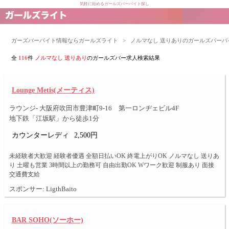
気軽に始めるガールズバーバイト探し
ガーズバーバイト情報ならガールズライト
>
ノルマなし 送りありのガールズバーバ
全
116
件
ノルマなし 送りあり
のガールズバー求人検索結果
Lounge Metis(メーティス)
ラウンジ- 大阪府吹田市豊津町9-16 第一ロンヂェビル4F
地下鉄「江坂駅」から徒歩1分
カウンターレディ
2,500円
未経験者大歓迎 経験者優遇 全額日払いOK 終電上がりOK ノルマなし 送りあ
り 土曜も営業 3時間以上の勤務可 自由出勤OK Wワーク歓迎 制服あり 面接
交通費支給
スポンサー: LigthBaito
BAR SOHO(ソーホー)