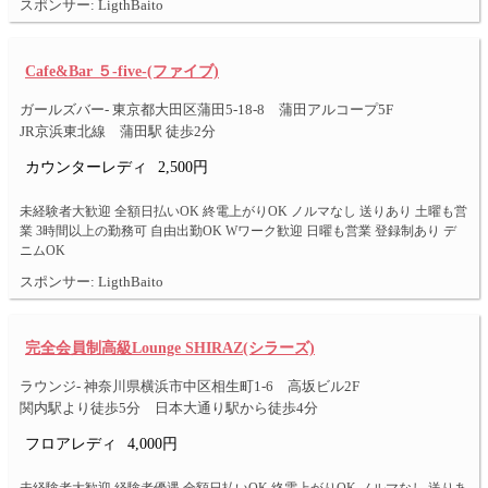
スポンサー: LigthBaito
Cafe&Bar ５-five-(ファイブ)
ガールズバー- 東京都大田区蒲田5-18-8 蒲田アルコープ5F
JR京浜東北線 蒲田駅 徒歩2分
カウンターレディ
2,500円
未経験者大歓迎 全額日払いOK 終電上がりOK ノルマなし 送りあり 土曜も営
業 3時間以上の勤務可 自由出勤OK Wワーク歓迎 日曜も営業 登録制あり デ
ニムOK
スポンサー: LigthBaito
完全会員制高級Lounge SHIRAZ(シラーズ)
ラウンジ- 神奈川県横浜市中区相生町1-6 高坂ビル2F
関内駅より徒歩5分 日本大通り駅から徒歩4分
フロアレディ
4,000円