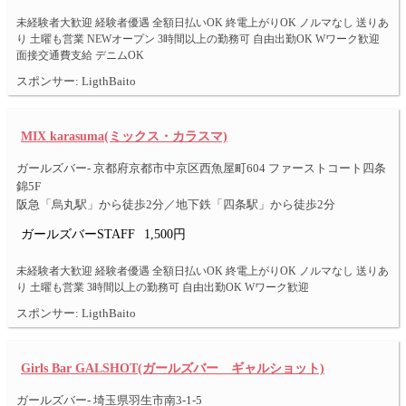
未経験者大歓迎 経験者優遇 全額日払いOK 終電上がりOK ノルマなし 送りあ
り 土曜も営業 NEWオープン 3時間以上の勤務可 自由出勤OK Wワーク歓迎
面接交通費支給 デニムOK
スポンサー: LigthBaito
MIX karasuma(ミックス・カラスマ)
ガールズバー- 京都府京都市中京区西魚屋町604 ファーストコート四条
錦5F
阪急「烏丸駅」から徒歩2分／地下鉄「四条駅」から徒歩2分
ガールズバーSTAFF
1,500円
未経験者大歓迎 経験者優遇 全額日払いOK 終電上がりOK ノルマなし 送りあ
り 土曜も営業 3時間以上の勤務可 自由出勤OK Wワーク歓迎
スポンサー: LigthBaito
Girls Bar GALSHOT(ガールズバー ギャルショット)
ガールズバー- 埼玉県羽生市南3-1-5