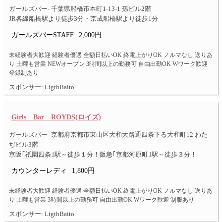
ガールズバー- 千葉県船橋市本町1-13-1 孫ビル2階
JR各線船橋駅より徒歩3分・京成船橋駅より徒歩1分
ガールズバーSTAFF
2,000円
未経験者大歓迎 経験者優遇 全額日払いOK 終電上がりOK ノルマなし 送りあ
り 土曜も営業 NEWオープン 3時間以上の勤務可 自由出勤OK Wワーク歓迎
登録制あり
スポンサー: LigthBaito
Girls Bar ROYDS(ロイズ)
ガールズバー- 京都府京都市東山区大和大路通四条下る大和町12 わた
ぢビル3階
京阪｢祇園四条｣駅～徒歩１分！阪急｢京都河原町｣駅～徒歩３分！
カウンターレディ
1,800円
未経験者大歓迎 経験者優遇 全額日払いOK 終電上がりOK ノルマなし 送りあ
り 土曜も営業 3時間以上の勤務可 自由出勤OK Wワーク歓迎 制服あり
スポンサー: LigthBaito