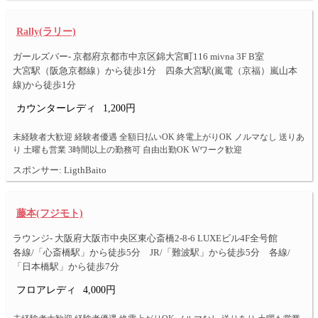
Rally(ラリー)
ガールズバー- 京都府京都市中京区錦大宮町116 mivna 3F B室
大宮駅（阪急京都線）から徒歩1分 四条大宮駅(嵐電（京福）嵐山本
線)から徒歩1分
カウンターレディ
1,200円
未経験者大歓迎 経験者優遇 全額日払いOK 終電上がりOK ノルマなし 送りあ
り 土曜も営業 3時間以上の勤務可 自由出勤OK Wワーク歓迎
スポンサー: LigthBaito
藤本(フジモト)
ラウンジ- 大阪府大阪市中央区東心斎橋2-8-6 LUXEビル4F全号館
各線/「心斎橋駅」から徒歩5分 JR/「難波駅」から徒歩5分 各線/
「日本橋駅」から徒歩7分
フロアレディ
4,000円