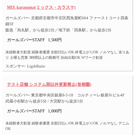
MIX karasuma(ミックス・カラスマ)
ガールズバー- 京都府京都市中京区西魚屋町604 ファーストコート四条
錦5F
阪急「烏丸駅」から徒歩2分／地下鉄「四条駅」から徒歩2分
ガールズバーSTAFF
1,500円
未経験者大歓迎 経験者優遇 全額日払いOK 終電上がりOK ノルマなし 送りあ
り 土曜も営業 3時間以上の勤務可 自由出勤OK Wワーク歓迎
スポンサー: LigthBaito
テスト店舗 システム部以外更新禁止(首都圏)
ガールズバー- 東京都中央区銀座8-5-18 コルティーレ銀座Ⅳビル4F
武蔵小杉駅から徒歩5分 / 大宮駅から徒歩5分
ガールズバーSTAFF
1,000円
未経験者大歓迎 経験者優遇 全額日払いOK 終電上がりOK ノルマなし デニム
OK