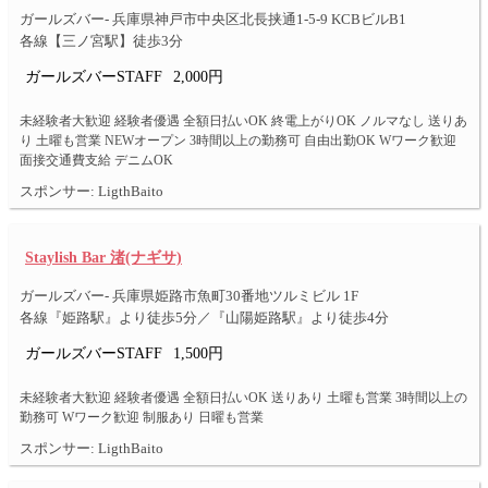
ガールズバー- 兵庫県神戸市中央区北長挟通1-5-9 KCBビルB1
各線【三ノ宮駅】徒歩3分
ガールズバーSTAFF
2,000円
未経験者大歓迎 経験者優遇 全額日払いOK 終電上がりOK ノルマなし 送りあ
り 土曜も営業 NEWオープン 3時間以上の勤務可 自由出勤OK Wワーク歓迎
面接交通費支給 デニムOK
スポンサー: LigthBaito
Staylish Bar 渚(ナギサ)
ガールズバー- 兵庫県姫路市魚町30番地ツルミビル 1F
各線『姫路駅』より徒歩5分／『山陽姫路駅』より徒歩4分
ガールズバーSTAFF
1,500円
未経験者大歓迎 経験者優遇 全額日払いOK 送りあり 土曜も営業 3時間以上の
勤務可 Wワーク歓迎 制服あり 日曜も営業
スポンサー: LigthBaito