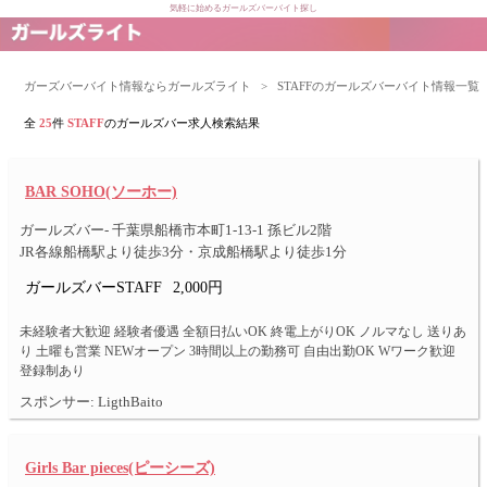
気軽に始めるガールズバーバイト探し
ガーズバーバイト情報ならガールズライト
>
STAFFのガールズバーバイト情報一覧
全
25
件
STAFF
のガールズバー求人検索結果
BAR SOHO(ソーホー)
ガールズバー- 千葉県船橋市本町1-13-1 孫ビル2階
JR各線船橋駅より徒歩3分・京成船橋駅より徒歩1分
ガールズバーSTAFF
2,000円
未経験者大歓迎 経験者優遇 全額日払いOK 終電上がりOK ノルマなし 送りあ
り 土曜も営業 NEWオープン 3時間以上の勤務可 自由出勤OK Wワーク歓迎
登録制あり
スポンサー: LigthBaito
Girls Bar pieces(ピーシーズ)