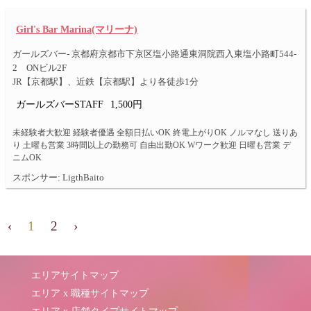
Girl's Bar Marina(マリーナ)
ガールズバー- 京都府京都市下京区塩小路通東洞院西入東塩小路町544-
2 ONビル2F
JR【京都駅】、近鉄【京都駅】より各徒歩1分
ガールズバーSTAFF
1,500円
未経験者大歓迎 経験者優遇 全額日払いOK 終電上がりOK ノルマなし 送りあ
り 土曜も営業 3時間以上の勤務可 自由出勤OK Wワーク歓迎 日曜も営業 デ
ニムOK
スポンサー: LigthBaito
‹
1
2
›
エリアサイトマップ
エリア x 職種サイトマップ