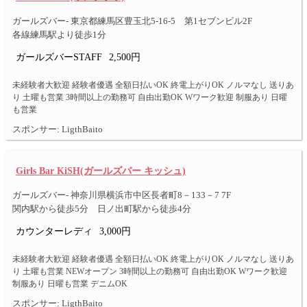
ガールズバー- 東京都練馬区豊玉北5-16-5 第1セブンビル2F
各線練馬駅より徒歩1分
ガールズバーSTAFF
2,500円
未経験者大歓迎 経験者優遇 全額日払いOK 終電上がりOK ノルマなし 送りあ
り 土曜も営業 3時間以上の勤務可 自由出勤OK Wワーク歓迎 制服あり 日曜
も営業
スポンサー: LigthBaito
Girls Bar KiSH(ガールズバー キッシュ)
ガールズバー- 神奈川県横浜市中区長者町8－133－7 7F
関内駅から徒歩5分 日ノ出町駅から徒歩4分
カウンターレディ
3,000円
未経験者大歓迎 経験者優遇 全額日払いOK 終電上がりOK ノルマなし 送りあ
り 土曜も営業 NEWオープン 3時間以上の勤務可 自由出勤OK Wワーク歓迎
制服あり 日曜も営業 デニムOK
スポンサー: LigthBaito