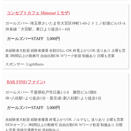
コンセプトカフェ Mimosa(ミモザ)
ガールズバー- 埼玉県さいたま市大宮区仲町1-66-2 ドミノ杉浦ビル1F-A
JR各線「大宮駅」東口より徒歩3～4分
ガールズバーSTAFF
3,000円
未経験者大歓迎 経験者優遇 全額日払いOK 終電上がりOK 送りあり 土曜も営
業 3時間以上の勤務可 自由出勤OK Wワーク歓迎 制服あり 日曜も営業
スポンサー: LigthBaito
BAR FINE(ファイン)
ガールズバー- 千葉県松戸市日暮2-2-8 勝照ビル1階B
JR<八柱駅>より徒歩1分・新京成<新八柱駅>より徒歩1分
ガールズバーSTAFF
3,000円
未経験者大歓迎 経験者優遇 終電上がりOK ノルマなし 送りあり 土曜も営業
NEWオープン 3時間以上の勤務可 自由出勤OK Wワーク歓迎 制服あり 日曜
も営業 面接交通費支給 登録制あり