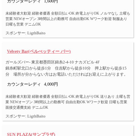
カウンターレディ
1,600円
未経験者大歓迎 経験者優遇 全額日払いOK 終電上がりOK ノルマなし 土曜も
営業 NEWオープン 3時間以上の勤務可 自由出勤OK Wワーク歓迎 制服あり
日曜も営業 デニムOK
スポンサー: LigthBaito
Velvety Bar(ベルべッティー バー)
ガールズバー- 東京都墨田区錦糸2-4-10 ナカズビル 4F
錦糸町駅北口から徒歩1分 住吉駅から徒歩10分 押上駅から徒歩15
分 場所が分からない方はお電話いただければお迎えに上がります。
カウンターレディ
4,000円
未経験者大歓迎 経験者優遇 全額日払いOK 終電上がりOK 送りあり 土曜も営
業 NEWオープン 3時間以上の勤務可 自由出勤OK Wワーク歓迎 日曜も営業
面接交通費支給 デニムOK
スポンサー: LigthBaito
SUN PLAZA(サンプラザ)