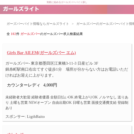
気軽に始めるガールズバーバイト探し
ガーズバーバイト情報ならガールズライト
>
ガールズバーのガールズバーバイト情
全
102
件
ガールズバー
のガールズバー求人検索結果
Girls Bar AILEM(ガールズバー エム)
ガールズバー- 東京都墨田区江東橋3-11-3 日産ビル 3F
錦糸町駅南口右出てすぐ徒歩1分 場所が分からない方はお電話いただ
ければお迎えに上がります。
カウンターレディ
4,000円
未経験者大歓迎 経験者優遇 全額日払いOK 終電上がりOK ノルマなし 送りあ
り 土曜も営業 NEWオープン 自由出勤OK 日曜も営業 面接交通費支給 登録制
あり
スポンサー: LigthBaito