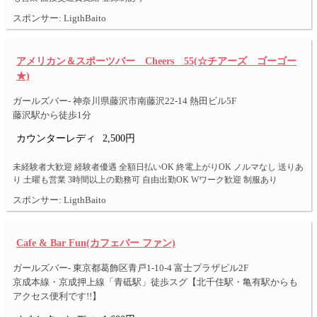
スポンサー: LigthBaito
アメリカン＆スポーツバー Cheers 55(☆チアーズ ゴーゴー
★)
ガールズバー- 神奈川県藤沢市南藤沢22-14 熱田ビル5F
藤沢駅から徒歩1分
カウンターレディ
2,500円
未経験者大歓迎 経験者優遇 全額日払いOK 終電上がりOK ノルマなし 送りあ
り 土曜も営業 3時間以上の勤務可 自由出勤OK Wワーク歓迎 制服あり
スポンサー: LigthBaito
Cafe & Bar Fun(カフェバー ファン)
ガールズバー- 東京都葛飾区青戸1-10-4 富士プラザビル2F
京成本線・京成押上線「青砥駅」徒歩スグ【北千住駅・亀有駅からも
アクセス便利です!!】