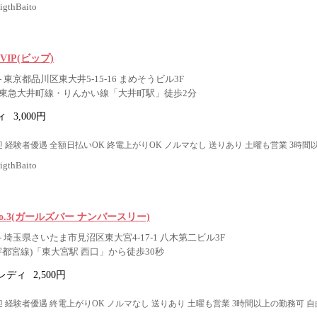
thBaito
e VIP(ビップ)
 東京都品川区東大井5-15-16 まめそうビル3F
東急大井町線・りんかい線「大井町駅」徒歩2分
ィ
3,000円
 経験者優遇 全額日払いOK 終電上がりOK ノルマなし 送りあり 土曜も営業 3時間
thBaito
ar No.3(ガールズバー ナンバースリー)
 埼玉県さいたま市見沼区東大宮4-17-1 八木第二ビル3F
宇都宮線)「東大宮駅 西口」から徒歩30秒
レディ
2,500円
 経験者優遇 終電上がりOK ノルマなし 送りあり 土曜も営業 3時間以上の勤務可 自