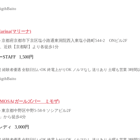
thBaito
r Marina(マリーナ)
 京都府京都市下京区塩小路通東洞院西入東塩小路町544-2 ONビル2F
】、近鉄【京都駅】より各徒歩1分
STAFF
1,500円
 経験者優遇 全額日払いOK 終電上がりOK ノルマなし 送りあり 土曜も営業 3時間
thBaito
r MIMOSA(ガールズバー ミモザ)
 東京都中野区中野5-58-9 ソシアビル2F
」から徒歩4分
レディ
3,000円
 経験者優遇 全額日払いOK 終電上がりOK ノルマなし 送りあり 土曜も営業 3時間