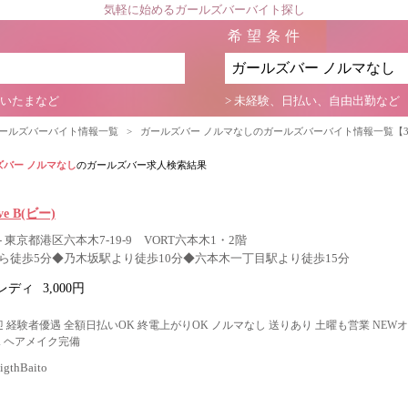
気軽に始めるガールズバーバイト探し
希望条件
さいたまなど
> 未経験、日払い、自由出勤など
ガールズバーバイト情報一覧
>
ガールズバー ノルマなしのガールズバーバイト情報一覧【
ズバー ノルマなし
のガールズバー求人検索結果
ive B(ビー)
 東京都港区六本木7-19-9 VORT六本木1・2階
ら徒歩5分◆乃木坂駅より徒歩10分◆六本木一丁目駅より徒歩15分
レディ
3,000円
 経験者優遇 全額日払いOK 終電上がりOK ノルマなし 送りあり 土曜も営業 NEW
K ヘアメイク完備
thBaito