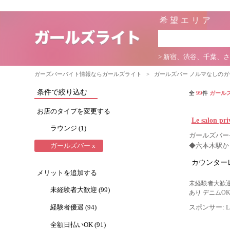
希望エリア
> 新宿、渋谷、千葉、
ガーズバーバイト情報ならガールズライト
>
ガールズバー ノルマなしの
条件で絞り込む
全
99
件
ガール
お店のタイプを変更する
Le salon pr
ラウンジ (1)
ガールズバー-
ガールズバー x
◆六本木駅か
カウンター
メリットを追加する
未経験者大歓迎
未経験者大歓迎 (99)
あり デニムO
経験者優遇 (94)
スポンサー: Lig
全額日払いOK (91)