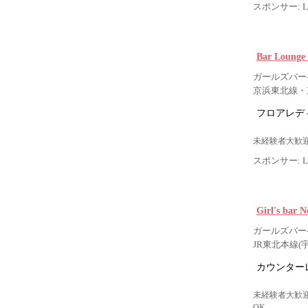
スポンサー: Lig
Bar Loung
ガールズバー-
京浜東北線・
フロアレデ
未経験者大歓迎
スポンサー: Lig
Girl's b
ガールズバー-
JR東北本線(
カウンター
未経験者大歓迎
OK