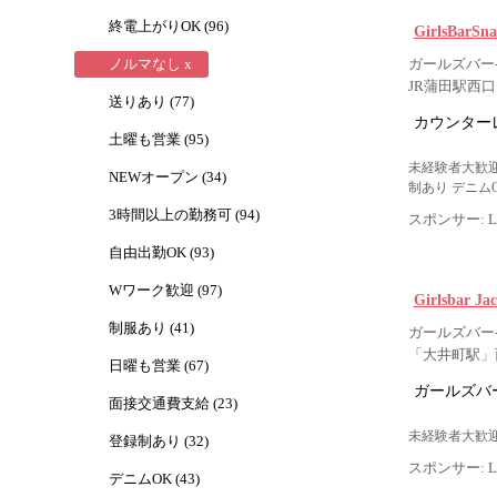
終電上がりOK (96)
GirlsBarS
ノルマなし x
ガールズバー-
JR蒲田駅西
送りあり (77)
カウンター
土曜も営業 (95)
未経験者大歓迎
NEWオープン (34)
制あり デニム
3時間以上の勤務可 (94)
スポンサー: Lig
自由出勤OK (93)
Wワーク歓迎 (97)
Girlsbar
制服あり (41)
ガールズバー-
「大井町駅」
日曜も営業 (67)
ガールズバー
面接交通費支給 (23)
未経験者大歓迎
登録制あり (32)
スポンサー: Lig
デニムOK (43)