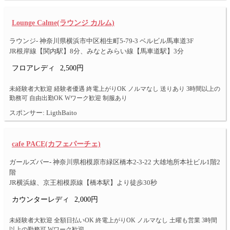
Lounge Calme(ラウンジ カルム)
ラウンジ- 神奈川県横浜市中区相生町5-79-3 ベルビル馬車道3F
JR根岸線【関内駅】8分、みなとみらい線【馬車道駅】3分
フロアレディ
2,500円
未経験者大歓迎 経験者優遇 終電上がりOK ノルマなし 送りあり 3時間以上の
勤務可 自由出勤OK Wワーク歓迎 制服あり
スポンサー: LigthBaito
cafe PACE(カフェパーチェ)
ガールズバー- 神奈川県相模原市緑区橋本2-3-22 大雄地所本社ビル1階2
階
JR横浜線、京王相模原線【橋本駅】より徒歩30秒
カウンターレディ
2,000円
未経験者大歓迎 全額日払いOK 終電上がりOK ノルマなし 土曜も営業 3時間
以上の勤務可 Wワーク歓迎