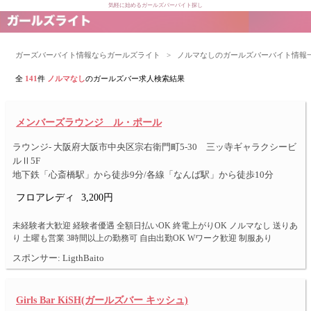
気軽に始めるガールズバーバイト探し
ガーズバーバイト情報ならガールズライト
>
ノルマなしのガールズバーバイト情報
全
141
件
ノルマなし
のガールズバー求人検索結果
メンバーズラウンジ ル・ポール
ラウンジ- 大阪府大阪市中央区宗右衛門町5-30 三ッ寺ギャラクシービ
ルⅡ5F
地下鉄「心斎橋駅」から徒歩9分/各線「なんば駅」から徒歩10分
フロアレディ
3,200円
未経験者大歓迎 経験者優遇 全額日払いOK 終電上がりOK ノルマなし 送りあ
り 土曜も営業 3時間以上の勤務可 自由出勤OK Wワーク歓迎 制服あり
スポンサー: LigthBaito
Girls Bar KiSH(ガールズバー キッシュ)