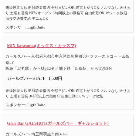
未経験者大歓迎 経験者優遇 全額日払いOK 終電上がりOK ノルマなし 送りあ
り 土曜も営業 NEWオープン 3時間以上の勤務可 自由出勤OK Wワーク歓迎
面接交通費支給 デニムOK
スポンサー: LigthBaito
MIX karasuma(ミックス・カラスマ)
ガールズバー- 京都府京都市中京区西魚屋町604 ファーストコート四条
錦5F
阪急「烏丸駅」から徒歩2分／地下鉄「四条駅」から徒歩2分
ガールズバーSTAFF
1,500円
未経験者大歓迎 経験者優遇 全額日払いOK 終電上がりOK ノルマなし 送りあ
り 土曜も営業 3時間以上の勤務可 自由出勤OK Wワーク歓迎
スポンサー: LigthBaito
Girls Bar GALSHOT(ガールズバー ギャルショット)
ガールズバー- 埼玉県羽生市南3-1-5