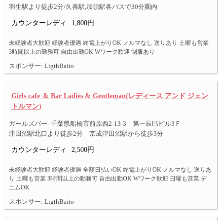
羽生駅より徒歩2分/久喜駅,加須駅各バスで30分圏内
カウンターレディ
1,800円
未経験者大歓迎 経験者優遇 終電上がりOK ノルマなし 送りあり 土曜も営業
3時間以上の勤務可 自由出勤OK Wワーク歓迎 制服あり
スポンサー: LigthBaito
Girls cafe ＆ Bar Ladies & Gentleman(レディース アンド ジェン
トルマン)
ガールズバー- 千葉県船橋市前原西2-13-3 第一辰巳ビル3Ｆ
津田沼駅北口より徒歩2分 京成津田沼駅から徒歩3分
カウンターレディ
2,500円
未経験者大歓迎 経験者優遇 全額日払いOK 終電上がりOK ノルマなし 送りあ
り 土曜も営業 3時間以上の勤務可 自由出勤OK Wワーク歓迎 日曜も営業 デ
ニムOK
スポンサー: LigthBaito