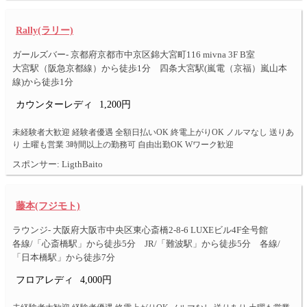
Rally(ラリー)
ガールズバー- 京都府京都市中京区錦大宮町116 mivna 3F B室
大宮駅（阪急京都線）から徒歩1分 四条大宮駅(嵐電（京福）嵐山本
線)から徒歩1分
カウンターレディ
1,200円
未経験者大歓迎 経験者優遇 全額日払いOK 終電上がりOK ノルマなし 送りあ
り 土曜も営業 3時間以上の勤務可 自由出勤OK Wワーク歓迎
スポンサー: LigthBaito
藤本(フジモト)
ラウンジ- 大阪府大阪市中央区東心斎橋2-8-6 LUXEビル4F全号館
各線/「心斎橋駅」から徒歩5分 JR/「難波駅」から徒歩5分 各線/
「日本橋駅」から徒歩7分
フロアレディ
4,000円