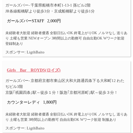
ガールズバー- 千葉県船橋市本町1-13-1 孫ビル2階
JR各線船橋駅より徒歩3分・京成船橋駅より徒歩1分
ガールズバーSTAFF
2,000円
未経験者大歓迎 経験者優遇 全額日払いOK 終電上がりOK ノルマなし 送りあ
り 土曜も営業 NEWオープン 3時間以上の勤務可 自由出勤OK Wワーク歓迎
登録制あり
スポンサー: LigthBaito
Girls Bar ROYDS(ロイズ)
ガールズバー- 京都府京都市東山区大和大路通四条下る大和町12 わた
ぢビル3階
京阪｢祇園四条｣駅～徒歩１分！阪急｢京都河原町｣駅～徒歩３分！
カウンターレディ
1,800円
未経験者大歓迎 経験者優遇 全額日払いOK 終電上がりOK ノルマなし 送りあ
り 土曜も営業 3時間以上の勤務可 自由出勤OK Wワーク歓迎 制服あり
スポンサー: LigthBaito