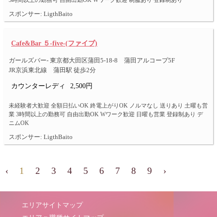
3時間以上の勤務可 自由出勤OK Wワーク歓迎 制服あり 登録制あり
スポンサー: LigthBaito
Cafe&Bar ５-five-(ファイブ)
ガールズバー- 東京都大田区蒲田5-18-8 蒲田アルコープ5F
JR京浜東北線 蒲田駅 徒歩2分
カウンターレディ
2,500円
未経験者大歓迎 全額日払いOK 終電上がりOK ノルマなし 送りあり 土曜も営
業 3時間以上の勤務可 自由出勤OK Wワーク歓迎 日曜も営業 登録制あり デ
ニムOK
スポンサー: LigthBaito
‹
1
2
3
4
5
6
7
8
9
›
エリアサイトマップ