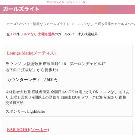
気軽に始めるガールズバーバイト探し
ガーズバーバイト情報ならガールズライト
>
ノルマなし 土曜も営業のガールズバー
全
129
件
ノルマなし 土曜も営業
のガールズバー求人検索結果
Lounge Metis(メーティス)
ラウンジ- 大阪府吹田市豊津町9-16 第一ロンヂェビル4F
地下鉄「江坂駅」から徒歩1分
カウンターレディ
2,500円
未経験者大歓迎 経験者優遇 全額日払いOK 終電上がりOK ノルマなし 送りあ
り 土曜も営業 3時間以上の勤務可 自由出勤OK Wワーク歓迎 制服あり 面接
交通費支給
スポンサー: LigthBaito
BAR SOHO(ソーホー)