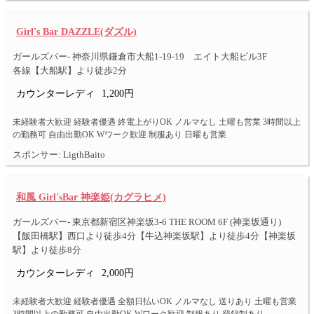
Girl's Bar DAZZLE(ダズル)
ガールズバー- 神奈川県鎌倉市大船1-19-19 エイト大船ビル3F
各線【大船駅】より徒歩2分
カウンターレディ
1,200円
未経験者大歓迎 経験者優遇 終電上がりOK ノルマなし 土曜も営業 3時間以上
の勤務可 自由出勤OK Wワーク歓迎 制服あり 日曜も営業
スポンサー: LigthBaito
和風 Girl'sBar 神楽姫(カグラヒメ)
ガールズバー- 東京都新宿区神楽坂3-6 THE ROOM 6F (神楽坂通り)
【飯田橋駅】西口より徒歩4分【牛込神楽坂駅】より徒歩4分【神楽坂
駅】より徒歩8分
カウンターレディ
2,000円
未経験者大歓迎 経験者優遇 全額日払いOK ノルマなし 送りあり 土曜も営業