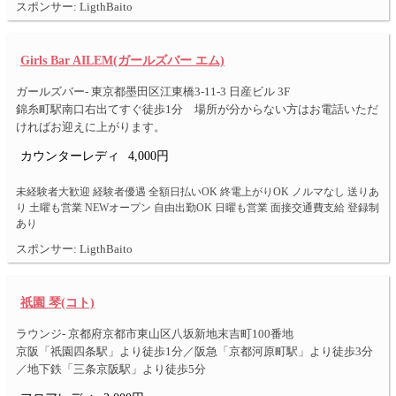
スポンサー: LigthBaito
Girls Bar AILEM(ガールズバー エム)
ガールズバー- 東京都墨田区江東橋3-11-3 日産ビル 3F
錦糸町駅南口右出てすぐ徒歩1分 場所が分からない方はお電話いただ
ければお迎えに上がります。
カウンターレディ
4,000円
未経験者大歓迎 経験者優遇 全額日払いOK 終電上がりOK ノルマなし 送りあ
り 土曜も営業 NEWオープン 自由出勤OK 日曜も営業 面接交通費支給 登録制
あり
スポンサー: LigthBaito
祇園 琴(コト)
ラウンジ- 京都府京都市東山区八坂新地末吉町100番地
京阪「祇園四条駅」より徒歩1分／阪急「京都河原町駅」より徒歩3分
／地下鉄「三条京阪駅」より徒歩5分