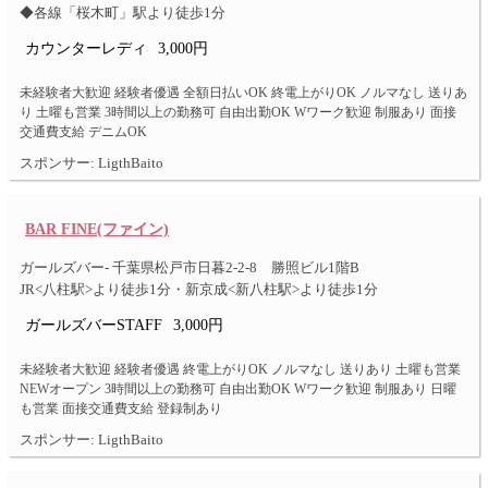
◆各線「桜木町」駅より徒歩1分
カウンターレディ
3,000円
未経験者大歓迎 経験者優遇 全額日払いOK 終電上がりOK ノルマなし 送りあ
り 土曜も営業 3時間以上の勤務可 自由出勤OK Wワーク歓迎 制服あり 面接
交通費支給 デニムOK
スポンサー: LigthBaito
BAR FINE(ファイン)
ガールズバー- 千葉県松戸市日暮2-2-8 勝照ビル1階B
JR<八柱駅>より徒歩1分・新京成<新八柱駅>より徒歩1分
ガールズバーSTAFF
3,000円
未経験者大歓迎 経験者優遇 終電上がりOK ノルマなし 送りあり 土曜も営業
NEWオープン 3時間以上の勤務可 自由出勤OK Wワーク歓迎 制服あり 日曜
も営業 面接交通費支給 登録制あり
スポンサー: LigthBaito