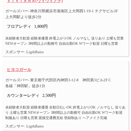
ＶＩＶＩＡＮＡ(ヴィヴィアナ)
ガールズバー- 神奈川県横浜市港南区上大岡西1-19-1 チグサビル3F
上大岡駅より徒歩2分
フロアレディ
1,800円
未経験者大歓迎 経験者優遇 終電上がりOK ノルマなし 送りあり 土曜も営業
NEWオープン 3時間以上の勤務可 自由出勤OK Wワーク歓迎 日曜も営業
スポンサー: LigthBaito
ヒヨコガール
ガールズバー- 東京都千代田区内神田3-12-8 神田第3ビル2F C
各線「神田駅」徒歩1分
カウンターレディ
2,500円
未経験者大歓迎 経験者優遇 全額日払いOK 終電上がりOK ノルマなし 送りあ
り 土曜も営業 NEWオープン 3時間以上の勤務可 自由出勤OK Wワーク歓迎
制服あり 日曜も営業 面接交通費支給 登録制あり ヘアメイク完備
スポンサー: LigthBaito