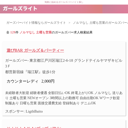
気軽に始めるガールズバーバイト探し
ガーズバーバイト情報ならガールズライト
>
ノルマなし 土曜も営業のガールズバー
全
129
件
ノルマなし 土曜も営業
のガールズバー求人検索結果
遊びBAR ガールズ＆パーティー
ガールズバー- 東京都江戸川区瑞江2-6-18 グランドテイルヤマザキビル
3Ｆ
都営新宿線『瑞江駅』徒歩1分
カウンターレディ
2,000円
未経験者大歓迎 経験者優遇 全額日払いOK 終電上がりOK ノルマなし 送りあ
り 土曜も営業 NEWオープン 3時間以上の勤務可 自由出勤OK Wワーク歓迎
制服あり 日曜も営業 面接交通費支給 登録制あり デニムOK
スポンサー: LigthBaito