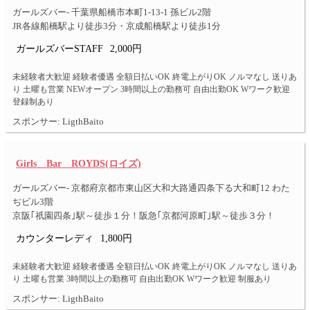
ガールズバー- 千葉県船橋市本町1-13-1 孫ビル2階
JR各線船橋駅より徒歩3分・京成船橋駅より徒歩1分
ガールズバーSTAFF
2,000円
未経験者大歓迎 経験者優遇 全額日払いOK 終電上がりOK ノルマなし 送りあ
り 土曜も営業 NEWオープン 3時間以上の勤務可 自由出勤OK Wワーク歓迎
登録制あり
スポンサー: LigthBaito
Girls Bar ROYDS(ロイズ)
ガールズバー- 京都府京都市東山区大和大路通四条下る大和町12 わた
ぢビル3階
京阪｢祇園四条｣駅～徒歩１分！阪急｢京都河原町｣駅～徒歩３分！
カウンターレディ
1,800円
未経験者大歓迎 経験者優遇 全額日払いOK 終電上がりOK ノルマなし 送りあ
り 土曜も営業 3時間以上の勤務可 自由出勤OK Wワーク歓迎 制服あり
スポンサー: LigthBaito