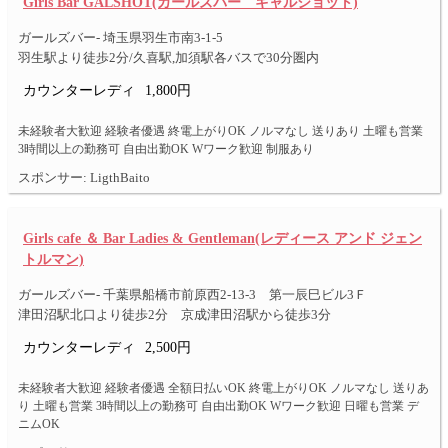
Girls Bar GALSHOT(ガールズバー ギャルショット)
ガールズバー- 埼玉県羽生市南3-1-5
羽生駅より徒歩2分/久喜駅,加須駅各バスで30分圏内
カウンターレディ
1,800円
未経験者大歓迎 経験者優遇 終電上がりOK ノルマなし 送りあり 土曜も営業
3時間以上の勤務可 自由出勤OK Wワーク歓迎 制服あり
スポンサー: LigthBaito
Girls cafe ＆ Bar Ladies & Gentleman(レディース アンド ジェン
トルマン)
ガールズバー- 千葉県船橋市前原西2-13-3 第一辰巳ビル3Ｆ
津田沼駅北口より徒歩2分 京成津田沼駅から徒歩3分
カウンターレディ
2,500円
未経験者大歓迎 経験者優遇 全額日払いOK 終電上がりOK ノルマなし 送りあ
り 土曜も営業 3時間以上の勤務可 自由出勤OK Wワーク歓迎 日曜も営業 デ
ニムOK