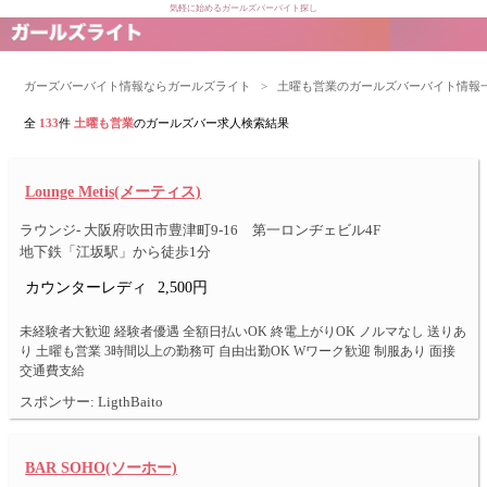
気軽に始めるガールズバーバイト探し
ガーズバーバイト情報ならガールズライト
>
土曜も営業のガールズバーバイト情報
全
133
件
土曜も営業
のガールズバー求人検索結果
Lounge Metis(メーティス)
ラウンジ- 大阪府吹田市豊津町9-16 第一ロンヂェビル4F
地下鉄「江坂駅」から徒歩1分
カウンターレディ
2,500円
未経験者大歓迎 経験者優遇 全額日払いOK 終電上がりOK ノルマなし 送りあ
り 土曜も営業 3時間以上の勤務可 自由出勤OK Wワーク歓迎 制服あり 面接
交通費支給
スポンサー: LigthBaito
BAR SOHO(ソーホー)