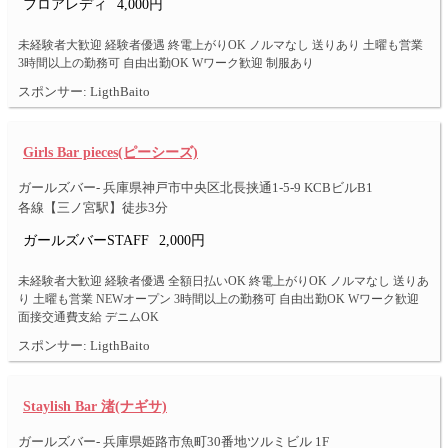
フロアレディ
4,000円
未経験者大歓迎 経験者優遇 終電上がりOK ノルマなし 送りあり 土曜も営業
3時間以上の勤務可 自由出勤OK Wワーク歓迎 制服あり
スポンサー: LigthBaito
Girls Bar pieces(ピーシーズ)
ガールズバー- 兵庫県神戸市中央区北長挟通1-5-9 KCBビルB1
各線【三ノ宮駅】徒歩3分
ガールズバーSTAFF
2,000円
未経験者大歓迎 経験者優遇 全額日払いOK 終電上がりOK ノルマなし 送りあ
り 土曜も営業 NEWオープン 3時間以上の勤務可 自由出勤OK Wワーク歓迎
面接交通費支給 デニムOK
スポンサー: LigthBaito
Staylish Bar 渚(ナギサ)
ガールズバー- 兵庫県姫路市魚町30番地ツルミビル 1F