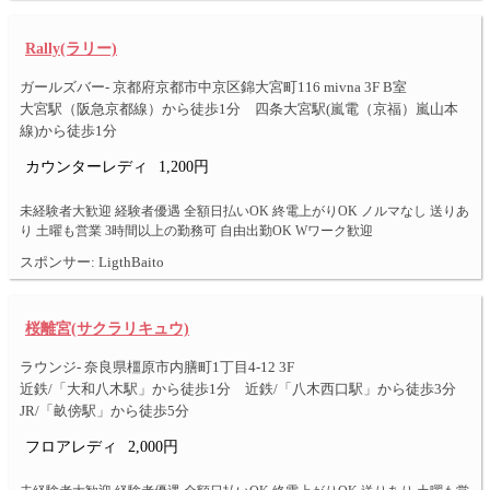
Rally(ラリー)
ガールズバー- 京都府京都市中京区錦大宮町116 mivna 3F B室
大宮駅（阪急京都線）から徒歩1分 四条大宮駅(嵐電（京福）嵐山本
線)から徒歩1分
カウンターレディ
1,200円
未経験者大歓迎 経験者優遇 全額日払いOK 終電上がりOK ノルマなし 送りあ
り 土曜も営業 3時間以上の勤務可 自由出勤OK Wワーク歓迎
スポンサー: LigthBaito
桜離宮(サクラリキュウ)
ラウンジ- 奈良県橿原市内膳町1丁目4-12 3F
近鉄/「大和八木駅」から徒歩1分 近鉄/「八木西口駅」から徒歩3分
JR/「畝傍駅」から徒歩5分
フロアレディ
2,000円