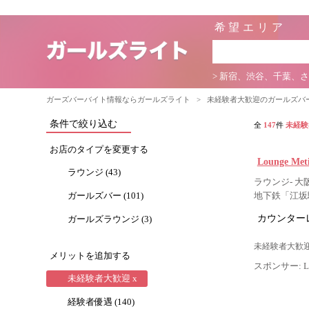
希望エリア
> 新宿、渋谷、千葉、
ガーズバーバイト情報ならガールズライト
>
未経験者大歓迎のガールズバ
条件で絞り込む
全
147
件
未経験
お店のタイプを変更する
Lounge M
ラウンジ (43)
ラウンジ- 大
ガールズバー (101)
地下鉄「江坂
カウンター
ガールズラウンジ (3)
未経験者大歓迎
メリットを追加する
スポンサー: Lig
未経験者大歓迎 x
経験者優遇 (140)