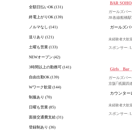
BAR SOH
全額日払いOK (131)
ガールズバー-
終電上がりOK (139)
JR各線船橋
ガールズバー
ノルマなし (141)
送りあり (121)
未経験者大歓迎
土曜も営業 (133)
スポンサー: Lig
NEWオープン (42)
3時間以上の勤務可 (141)
Girls Ba
自由出勤OK (139)
ガールズバー
京阪｢祇園四
Wワーク歓迎 (144)
カウンター
制服あり (70)
未経験者大歓迎
日曜も営業 (85)
スポンサー: Lig
面接交通費支給 (31)
登録制あり (36)