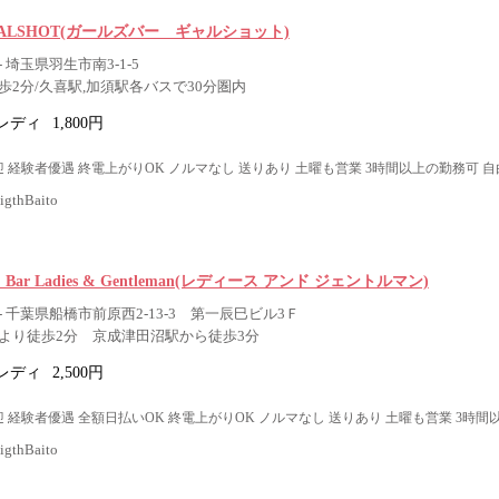
ar GALSHOT(ガールズバー ギャルショット)
 埼玉県羽生市南3-1-5
歩2分/久喜駅,加須駅各バスで30分圏内
レディ
1,800円
 経験者優遇 終電上がりOK ノルマなし 送りあり 土曜も営業 3時間以上の勤務可 自
thBaito
fe ＆ Bar Ladies & Gentleman(レディース アンド ジェントルマン)
 千葉県船橋市前原西2-13-3 第一辰巳ビル3Ｆ
より徒歩2分 京成津田沼駅から徒歩3分
レディ
2,500円
 経験者優遇 全額日払いOK 終電上がりOK ノルマなし 送りあり 土曜も営業 3時間
thBaito