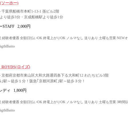
O(ソーホー)
 千葉県船橋市本町1-13-1 孫ビル2階
駅より徒歩3分・京成船橋駅より徒歩1分
STAFF
2,000円
 経験者優遇 全額日払いOK 終電上がりOK ノルマなし 送りあり 土曜も営業 NEW
thBaito
r ROYDS(ロイズ)
- 京都府京都市東山区大和大路通四条下る大和町12 わたぢビル3階
条｣駅～徒歩１分！阪急｢京都河原町｣駅～徒歩３分！
レディ
1,800円
 経験者優遇 全額日払いOK 終電上がりOK ノルマなし 送りあり 土曜も営業 3時間
thBaito