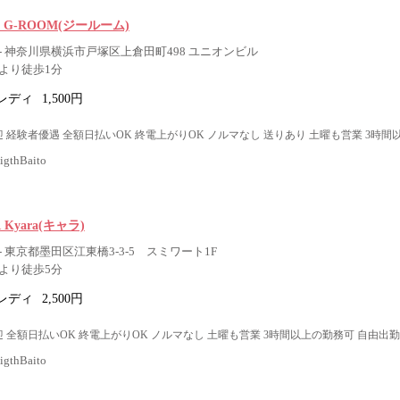
nack G-ROOM(ジールーム)
- 神奈川県横浜市戸塚区上倉田町498 ユニオンビル
より徒歩1分
レディ
1,500円
 経験者優遇 全額日払いOK 終電上がりOK ノルマなし 送りあり 土曜も営業 3時間
thBaito
R Kyara(キャラ)
 東京都墨田区江東橋3-3-5 スミワート1F
より徒歩5分
レディ
2,500円
 全額日払いOK 終電上がりOK ノルマなし 土曜も営業 3時間以上の勤務可 自由出勤
thBaito