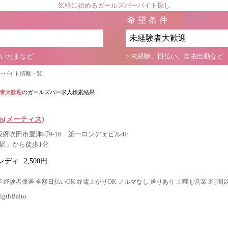
気軽に始めるガールズバーバイト探し
希望条件
さいたまなど
> 未経験、日払い、自由出勤など
ーバイト情報一覧
者大歓迎
のガールズバー求人検索結果
etis(メーティス)
阪府吹田市豊津町9-16 第一ロンヂェビル4F
駅」から徒歩1分
レディ
2,500円
 経験者優遇 全額日払いOK 終電上がりOK ノルマなし 送りあり 土曜も営業 3時間
thBaito