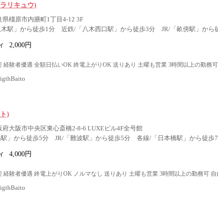
ラリキュウ)
良県橿原市内膳町1丁目4-12 3F
八木駅」から徒歩1分 近鉄/「八木西口駅」から徒歩3分 JR/「畝傍駅」から
ィ
2,000円
 経験者優遇 全額日払いOK 終電上がりOK 送りあり 土曜も営業 3時間以上の勤務可
thBaito
ト)
阪府大阪市中央区東心斎橋2-8-6 LUXEビル4F全号館
橋駅」から徒歩5分 JR/「難波駅」から徒歩5分 各線/「日本橋駅」から徒歩
ィ
4,000円
 経験者優遇 終電上がりOK ノルマなし 送りあり 土曜も営業 3時間以上の勤務可 自
thBaito