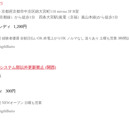
ー)
京都府京都市中京区錦大宮町116 mivna 3F B室
京都線）から徒歩1分 四条大宮駅(嵐電（京福）嵐山本線)から徒歩1分
レディ
1,200円
 経験者優遇 全額日払いOK 終電上がりOK ノルマなし 送りあり 土曜も営業 3時間
thBaito
システム部以外更新禁止 (関西)
阪
ィ
300円
 NEWオープン 日曜も営業
thBaito