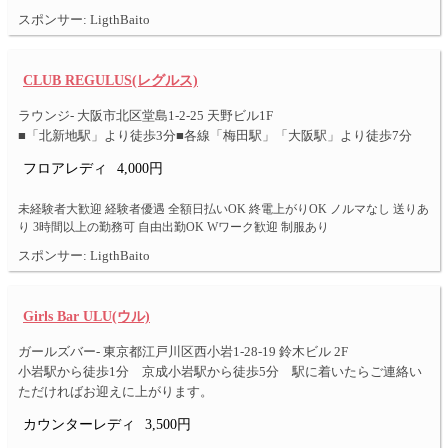
スポンサー: LigthBaito
CLUB REGULUS(レグルス)
ラウンジ- 大阪市北区堂島1-2-25 天野ビル1F
■「北新地駅」より徒歩3分■各線「梅田駅」「大阪駅」より徒歩7分
フロアレディ
4,000円
未経験者大歓迎 経験者優遇 全額日払いOK 終電上がりOK ノルマなし 送りあ
り 3時間以上の勤務可 自由出勤OK Wワーク歓迎 制服あり
スポンサー: LigthBaito
Girls Bar ULU(ウル)
ガールズバー- 東京都江戸川区西小岩1-28-19 鈴木ビル 2F
小岩駅から徒歩1分 京成小岩駅から徒歩5分 駅に着いたらご連絡い
ただければお迎えに上がります。
カウンターレディ
3,500円