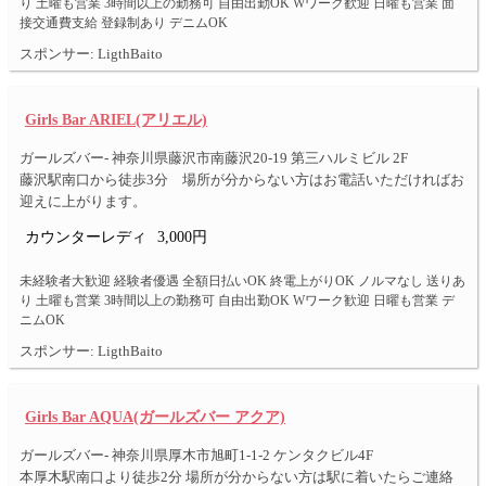
り 土曜も営業 3時間以上の勤務可 自由出勤OK Wワーク歓迎 日曜も営業 面
接交通費支給 登録制あり デニムOK
スポンサー: LigthBaito
Girls Bar ARIEL(アリエル)
ガールズバー- 神奈川県藤沢市南藤沢20-19 第三ハルミビル 2F
藤沢駅南口から徒歩3分 場所が分からない方はお電話いただければお
迎えに上がります。
カウンターレディ
3,000円
未経験者大歓迎 経験者優遇 全額日払いOK 終電上がりOK ノルマなし 送りあ
り 土曜も営業 3時間以上の勤務可 自由出勤OK Wワーク歓迎 日曜も営業 デ
ニムOK
スポンサー: LigthBaito
Girls Bar AQUA(ガールズバー アクア)
ガールズバー- 神奈川県厚木市旭町1-1-2 ケンタクビル4F
本厚木駅南口より徒歩2分 場所が分からない方は駅に着いたらご連絡