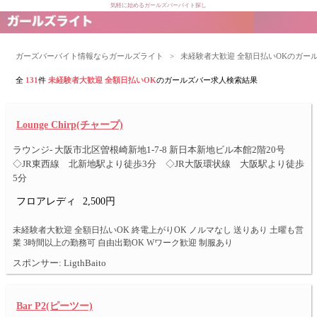
気軽に始めるガールズバーバイト探し
ガーズバーバイト情報ならガールズライト
>
未経験者大歓迎 全額日払いOKのガー
全
131
件
未経験者大歓迎 全額日払いOK
のガールズバー求人検索結果
Lounge Chirp(チャープ)
ラウンジ- 大阪市北区曽根崎新地1-7-8 新日本新地ビル本館2階20号
◇JR東西線 北新地駅より徒歩3分 ◇JR大阪環状線 大阪駅より徒歩
5分
フロアレディ
2,500円
未経験者大歓迎 全額日払いOK 終電上がりOK ノルマなし 送りあり 土曜も営
業 3時間以上の勤務可 自由出勤OK Wワーク歓迎 制服あり
スポンサー: LigthBaito
Bar P2(ピーツー)