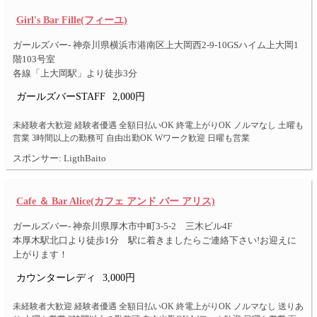
Girl's Bar Fille(フィーユ)
ガールズバー- 神奈川県横浜市港南区上大岡西2-9-10GSハイム上大岡1
階103号室
各線「上大岡駅」より徒歩3分
ガールズバーSTAFF
2,000円
未経験者大歓迎 経験者優遇 全額日払いOK 終電上がりOK ノルマなし 土曜も
営業 3時間以上の勤務可 自由出勤OK Wワーク歓迎 日曜も営業
スポンサー: LigthBaito
Cafe ＆ Bar Alice(カフェ アンド バー アリス)
ガールズバー- 神奈川県厚木市中町3-5-2 三木ビル4F
本厚木駅北口より徒歩1分 駅に着きましたらご連絡下さい!お迎えに
上がります！
カウンターレディ
3,000円
未経験者大歓迎 経験者優遇 全額日払いOK 終電上がりOK ノルマなし 送りあ