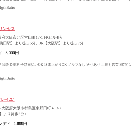
thBaito
リンセス
阪府大阪市北区堂山町17-1 FKビル4階
梅田駅】より徒歩5分、JR【大阪駅】より徒歩7分
ィ
3,000円
 経験者優遇 全額日払いOK 終電上がりOK ノルマなし 送りあり 土曜も営業 3時間
thBaito
l(ソレイユ)
 大阪府大阪市都島区東野田町3-13-7
】より徒歩3分♪
レディ
1,800円