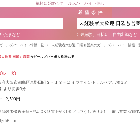
気軽に始めるガールズバーバイト探し
希望条件
さいたまなど
> 未経験、日払い、自由出勤など
のガールズバーバイト情報一覧
>
未経験者大歓迎 日曜も営業のガールズバーバイト情報一
者大歓迎 日曜も営業
のガールズバー求人検索結果
ガルーダ)
大阪府大阪市都島区東野田町３－１３－２ ミフネセントラルベア京橋２F
】より徒歩5分
ィ
2,500円
 経験者優遇 全額日払いOK 終電上がりOK ノルマなし 送りあり 土曜も営業 3時間
thBaito