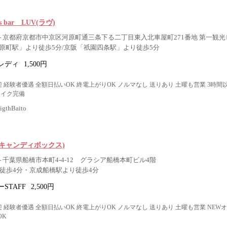
ls bar LUV(ラヴ)
- 京都府京都市中京区河原町通三条下る二丁目東入北車屋町271番地 第一観光ビ
原町駅」より徒歩5分/京阪「祇園四条駅」より徒歩5分
レディ
1,500円
 経験者優遇 全額日払いOK 終電上がりOK ノルマなし 送りあり 土曜も営業 3時間
メイク完備
thBaito
ox(キャンディボックス)
 千葉県船橋市本町4-4-12 グラシア船橋本町ビル4階
り徒歩4分・京成船橋駅より徒歩4分
STAFF
2,500円
 経験者優遇 全額日払いOK 終電上がりOK ノルマなし 送りあり 土曜も営業 NEW
OK