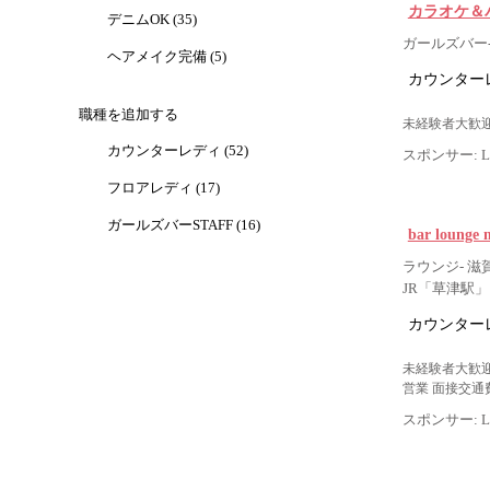
カラオケ＆バー
デニムOK (35)
ガールズバー-
ヘアメイク完備 (5)
カウンター
職種を追加する
未経験者大歓迎
カウンターレディ (52)
スポンサー: Lig
フロアレディ (17)
ガールズバーSTAFF (16)
bar loung
ラウンジ- 滋
JR「草津駅
カウンター
未経験者大歓迎
営業 面接交通
スポンサー: Lig