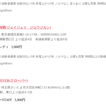
 経験者優遇 全額日払いOK 終電上がりOK ノルマなし 送りあり 土曜も営業 3時間
thBaito
時間(ジェイジェイ ジユウジカン)
東京都港区新橋1-18-13 IM－SHIMBASHIビル8F
新橋駅西口】より徒歩4分 各線銀座駅より徒歩8分
レディ
3,000円
 経験者優遇 全額日払いOK 終電上がりOK ノルマなし 土曜も営業 3時間以上の勤務
thBaito
 CLOVER(クローバー)
 埼玉県さいたま市大宮区仲町2-53 KOHWAビル3階
駅』東口より徒歩4~5分
STAFF
3,000円