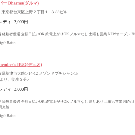
 Dharma(ダルマ)
 東京都台東区上野２丁目１−３ 88ビル
レディ
3,000円
 経験者優遇 全額日払いOK 終電上がりOK ノルマなし 土曜も営業 NEWオープン 
thBaito
e member's DUO(デュオ)
賀県草津市大路1-14-12 メゾンドプチシャン1F
」より、徒歩３分♪
レディ
3,000円
 経験者優遇 全額日払いOK 終電上がりOK ノルマなし 送りあり 土曜も営業 NEW
費支給
thBaito