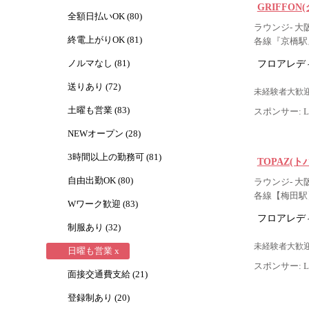
GRIFFON
全額日払いOK (80)
ラウンジ- 大
終電上がりOK (81)
各線『京橋駅
フロアレデ
ノルマなし (81)
送りあり (72)
未経験者大歓迎
土曜も営業 (83)
スポンサー: Lig
NEWオープン (28)
3時間以上の勤務可 (81)
TOPAZ(ト
自由出勤OK (80)
ラウンジ- 大
各線【梅田駅
Wワーク歓迎 (83)
フロアレデ
制服あり (32)
未経験者大歓迎
日曜も営業 x
スポンサー: Lig
面接交通費支給 (21)
登録制あり (20)