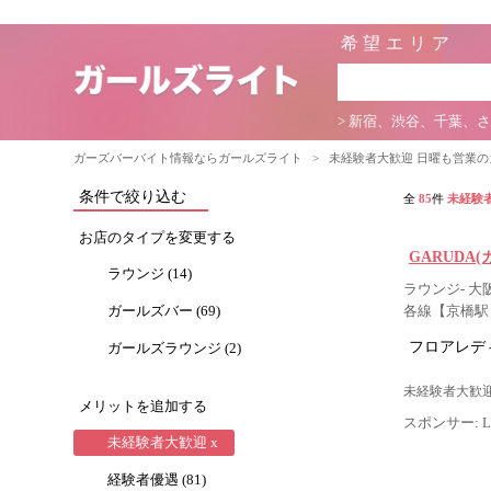
希望エリア
> 新宿、渋谷、千葉、
ガーズバーバイト情報ならガールズライト
>
未経験者大歓迎 日曜も営業
条件で絞り込む
全
85
件
未経験
お店のタイプを変更する
GARUDA(
ラウンジ (14)
ラウンジ- 
ガールズバー (69)
各線【京橋駅
フロアレデ
ガールズラウンジ (2)
未経験者大歓迎
メリットを追加する
スポンサー: Lig
未経験者大歓迎 x
経験者優遇 (81)