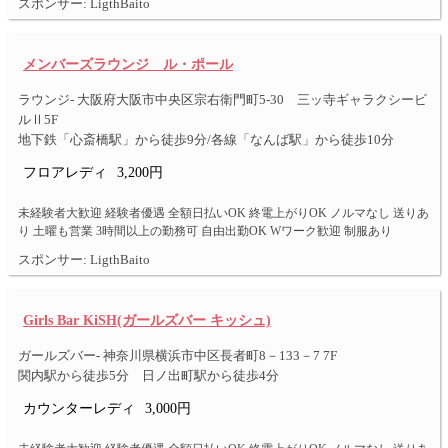
スポンサー: LigthBaito
メンバーズラウンジ ル・ポール
ラウンジ- 大阪府大阪市中央区宗右衛門町5-30 三ッ寺ギャラクシービ
ルⅡ5F
地下鉄「心斎橋駅」から徒歩9分/各線「なんば駅」から徒歩10分
フロアレディ
3,200円
未経験者大歓迎 経験者優遇 全額日払いOK 終電上がりOK ノルマなし 送りあ
り 土曜も営業 3時間以上の勤務可 自由出勤OK Wワーク歓迎 制服あり
スポンサー: LigthBaito
Girls Bar KiSH(ガールズバー キッシュ)
ガールズバー- 神奈川県横浜市中区長者町8－133－7 7F
関内駅から徒歩5分 日ノ出町駅から徒歩4分
カウンターレディ
3,000円