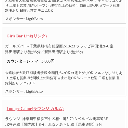
未経験者大歓迎 経験者優遇 全額日払いOK 終電上がりOK ノルマなし 送りあ
り 土曜も営業 NEWオープン 3時間以上の勤務可 自由出勤OK Wワーク歓迎
制服あり 日曜も営業 デニムOK
スポンサー: LigthBaito
Girls Bar Link(リンク)
ガールズバー- 千葉県船橋市前原西2-13-23 フラッピ津田沼2F-C室
津田沼駅より徒歩5分／新津田沼駅より徒歩5分
カウンターレディ
3,000円
未経験者大歓迎 経験者優遇 全額日払いOK 終電上がりOK ノルマなし 送りあ
り 土曜も営業 3時間以上の勤務可 自由出勤OK Wワーク歓迎 日曜も営業 登
録制あり デニムOK
スポンサー: LigthBaito
Lounge Calme(ラウンジ カルム)
ラウンジ- 神奈川県横浜市中区相生町5-79-3 ベルビル馬車道3F
JR根岸線【関内駅】8分、みなとみらい線【馬車道駅】3分