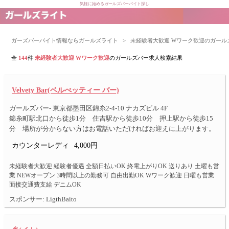
気軽に始めるガールズバーバイト探し
ガーズバーバイト情報ならガールズライト
>
未経験者大歓迎 Wワーク歓迎のガール
全
144
件
未経験者大歓迎 Wワーク歓迎
のガールズバー求人検索結果
Velvety Bar(ベルべッティー バー)
ガールズバー- 東京都墨田区錦糸2-4-10 ナカズビル 4F
錦糸町駅北口から徒歩1分 住吉駅から徒歩10分 押上駅から徒歩15
分 場所が分からない方はお電話いただければお迎えに上がります。
カウンターレディ
4,000円
未経験者大歓迎 経験者優遇 全額日払いOK 終電上がりOK 送りあり 土曜も営
業 NEWオープン 3時間以上の勤務可 自由出勤OK Wワーク歓迎 日曜も営業
面接交通費支給 デニムOK
スポンサー: LigthBaito