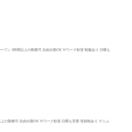
オープン 3時間以上の勤務可 自由出勤OK Wワーク歓迎 制服あり 日曜も
以上の勤務可 自由出勤OK Wワーク歓迎 日曜も営業 登録制あり デニム