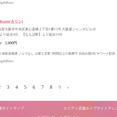
thBaito
Karin(カリン)
大阪府大阪市中央区東心斎橋２丁目1番13号 大阪屋ジャンボビル3F
より徒歩4分、【なんば駅】より徒歩10分
ィ
2,000円
 経験者優遇 ノルマなし 土曜も営業 3時間以上の勤務可 自由出勤OK Wワーク歓迎
thBaito
2
3
4
5
6
7
8
9
›
職種サイトマップ
エリア x 店舗タイプサイトマッ