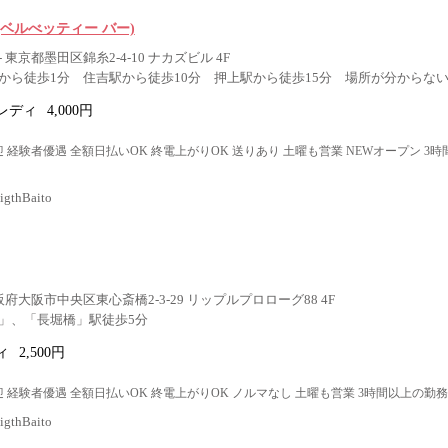
Bar(ベルべッティー バー)
東京都墨田区錦糸2-4-10 ナカズビル 4F
から徒歩1分 住吉駅から徒歩10分 押上駅から徒歩15分 場所が分からな
レディ
4,000円
 経験者優遇 全額日払いOK 終電上がりOK 送りあり 土曜も営業 NEWオープン 3
thBaito
阪府大阪市中央区東心斎橋2-3-29 リップルプロローグ88 4F
」、「長堀橋」駅徒歩5分
ィ
2,500円
 経験者優遇 全額日払いOK 終電上がりOK ノルマなし 土曜も営業 3時間以上の勤務
thBaito