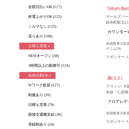
全額日払いOK (117)
Velvety 
終電上がりOK (122)
ガールズバー- 
錦糸町駅北口
ノルマなし (125)
カウンター
送りあり (108)
未経験者大歓迎
土曜も営業 x
デニムOK
NEWオープン (38)
スポンサー: Lig
3時間以上の勤務可 (124)
自由出勤OK x
糸(イト)
Wワーク歓迎 (127)
ラウンジ- 大
各線「心斎橋
制服あり (59)
フロアレデ
日曜も営業 (79)
未経験者大歓迎
面接交通費支給 (30)
スポンサー: Lig
登録制あり (34)