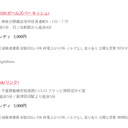
r KiSH(ガールズバー キッシュ)
 神奈川県横浜市中区長者町8－133－7 7F
歩5分 日ノ出町駅から徒歩4分
レディ
3,000円
 経験者優遇 全額日払いOK 終電上がりOK ノルマなし 送りあり 土曜も営業 NEW
K
thBaito
Link(リンク)
 千葉県船橋市前原西2-13-23 フラッピ津田沼2F-C室
徒歩5分／新津田沼駅より徒歩5分
レディ
3,000円
 経験者優遇 全額日払いOK 終電上がりOK ノルマなし 送りあり 土曜も営業 3時間