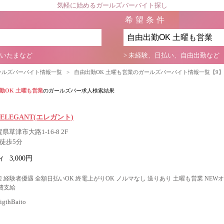
気軽に始めるガールズバーバイト探し
希望条件
さいたまなど
> 未経験、日払い、自由出勤など
ールズバーバイト情報一覧
>
自由出勤OK 土曜も営業のガールズバーバイト情報一覧【9
勤OK 土曜も営業
のガールズバー求人検索結果
ge ELEGANT(エレガント)
県草津市大路1-16-8 2F
徒歩5分
ィ
3,000円
 経験者優遇 全額日払いOK 終電上がりOK ノルマなし 送りあり 土曜も営業 NEW
費支給
thBaito