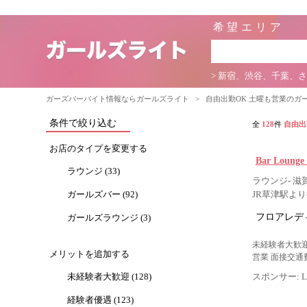
希望エリア
> 新宿、渋谷、千葉、
ガーズバーバイト情報ならガールズライト
>
自由出勤OK 土曜も営業のガ
条件で絞り込む
全
128
件
自由出
お店のタイプを変更する
Bar Loun
ラウンジ (33)
ラウンジ- 滋賀
ガールズバー (92)
JR草津駅より
フロアレデ
ガールズラウンジ (3)
未経験者大歓迎
メリットを追加する
営業 面接交通
未経験者大歓迎 (128)
スポンサー: Lig
経験者優遇 (123)