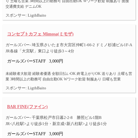
り 土曜も営業 3時間以上の勤務可 自由出勤OK Wワーク歓迎 制服あり 面接
交通費支給 デニムOK
スポンサー: LigthBaito
コンセプトカフェ Mimosa(ミモザ)
ガールズバー- 埼玉県さいたま市大宮区仲町1-66-2 ドミノ杉浦ビル1F-A
JR各線「大宮駅」東口より徒歩3～4分
ガールズバーSTAFF
3,000円
未経験者大歓迎 経験者優遇 全額日払いOK 終電上がりOK 送りあり 土曜も営
業 3時間以上の勤務可 自由出勤OK Wワーク歓迎 制服あり 日曜も営業
スポンサー: LigthBaito
BAR FINE(ファイン)
ガールズバー- 千葉県松戸市日暮2-2-8 勝照ビル1階B
JR<八柱駅>より徒歩1分・新京成<新八柱駅>より徒歩1分
ガールズバーSTAFF
3,000円