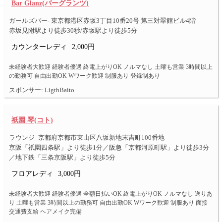
Bar Glanz(バーグランツ)
ガールズバー- 東京都港区赤坂3丁目10番20号 第三対翠館ビル4階
赤坂見附駅より徒歩30秒/赤坂駅より徒歩5分
カウンターレディ
2,000円
未経験者大歓迎 経験者優遇 終電上がりOK ノルマなし 土曜も営業 3時間以上
の勤務可 自由出勤OK Wワーク歓迎 制服あり 登録制あり
スポンサー: LigthBaito
祇園 琴(コト)
ラウンジ- 京都府京都市東山区八坂新地末吉町100番地
京阪「祇園四条駅」より徒歩1分／阪急「京都河原町駅」より徒歩3分
／地下鉄「三条京阪駅」より徒歩5分
フロアレディ
3,000円
未経験者大歓迎 経験者優遇 全額日払いOK 終電上がりOK ノルマなし 送りあ
り 土曜も営業 3時間以上の勤務可 自由出勤OK Wワーク歓迎 制服あり 面接
交通費支給 ヘアメイク完備