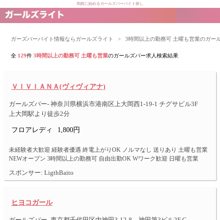
気軽に始めるガールズバーバイト探し
ガーズバーバイト情報ならガールズライト
>
3時間以上の勤務可 土曜も営業のガー
全
129
件
3時間以上の勤務可 土曜も営業
のガールズバー求人検索結果
ＶＩＶＩＡＮＡ(ヴィヴィアナ)
ガールズバー- 神奈川県横浜市港南区上大岡西1-19-1 チグサビル3F
上大岡駅より徒歩2分
フロアレディ
1,800円
未経験者大歓迎 経験者優遇 終電上がりOK ノルマなし 送りあり 土曜も営業
NEWオープン 3時間以上の勤務可 自由出勤OK Wワーク歓迎 日曜も営業
スポンサー: LigthBaito
ヒヨコガール