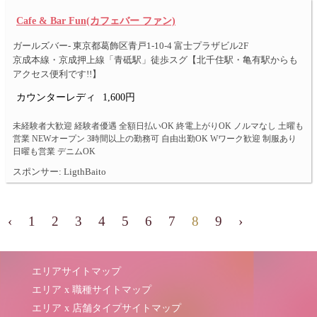
Cafe & Bar Fun(カフェバー ファン)
ガールズバー- 東京都葛飾区青戸1-10-4 富士プラザビル2F
京成本線・京成押上線「青砥駅」徒歩スグ【北千住駅・亀有駅からも
アクセス便利です!!】
カウンターレディ
1,600円
未経験者大歓迎 経験者優遇 全額日払いOK 終電上がりOK ノルマなし 土曜も
営業 NEWオープン 3時間以上の勤務可 自由出勤OK Wワーク歓迎 制服あり
日曜も営業 デニムOK
スポンサー: LigthBaito
‹
1
2
3
4
5
6
7
8
9
›
エリアサイトマップ
エリア x 職種サイトマップ
エリア x 店舗タイプサイトマップ